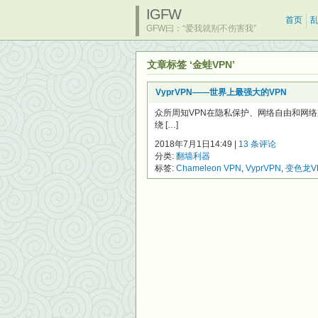
IGFW
首页
GFW曰：“爱我就别不伤害我”
文章标签 ‘金蛙VPN’
VyprVPN——世界上最强大的VPN
众所周知VPN在隐私保护、网络自由和网
绕 […]
2018年7月1日14:49 |
13 条评论
分类:
翻墙利器
标签:
Chameleon VPN
,
VyprVPN
,
变色龙V