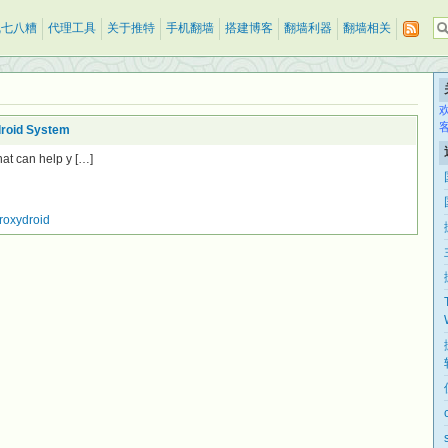
乱七八糟
代理工具
关于推特
手机翻墙
搭建博客
翻墙利器
翻墙相关
droid System
at can help y […]
roxydroid