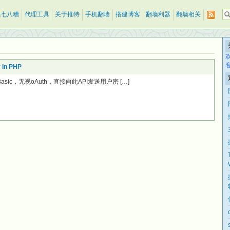
乱七八糟
代理工具
关于推特
手机翻墙
搭建博客
翻墙利器
翻墙相关
y in PHP
闭Basic，无视oAuth，直接向此API发送用户密 […]