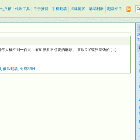
乱七八糟
代理工具
关于推特
手机翻墙
搭建博客
翻墙利器
翻墙相关
，包年大概不到一百元，省却很多不必要的麻烦。 喜欢DIY或狂差钱的 […]
用
,
傻瓜翻墙
,
免费SSH