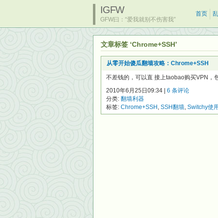
IGFW
首页
GFW曰：“爱我就别不伤害我”
文章标签 ‘Chrome+SSH’
从零开始傻瓜翻墙攻略：Chrome+SSH
不差钱的，可以直 接上taobao购买VPN
2010年6月25日09:34 |
6 条评论
分类:
翻墙利器
标签:
Chrome+SSH
,
SSH翻墙
,
Switchy使