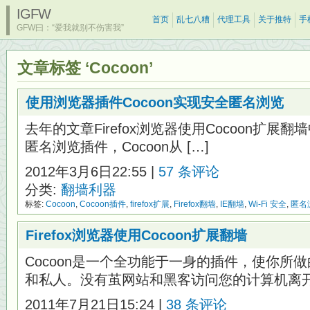
IGFW
首页
乱七八糟
代理工具
关于推特
手
GFW曰：“爱我就别不伤害我”
文章标签 ‘Cocoon’
使用浏览器插件Cocoon实现安全匿名浏览
去年的文章Firefox浏览器使用Cocoon扩展翻
匿名浏览插件，Cocoon从 […]
2012年3月6日22:55 |
57 条评论
分类:
翻墙利器
标签:
Cocoon
,
Cocoon插件
,
firefox扩展
,
Firefox翻墙
,
IE翻墙
,
Wi-Fi 安全
,
匿名
Firefox浏览器使用Cocoon扩展翻墙
Cocoon是一个全功能于一身的插件，使你所
和私人。没有茧网站和黑客访问您的计算机离开 
2011年7月21日15:24 |
38 条评论