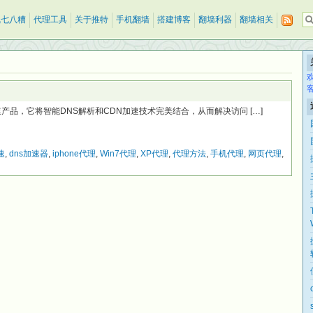
乱七八糟
代理工具
关于推特
手机翻墙
搭建博客
翻墙利器
翻墙相关
加速产品，它将智能DNS解析和CDN加速技术完美结合，从而解决访问 […]
速
,
dns加速器
,
iphone代理
,
Win7代理
,
XP代理
,
代理方法
,
手机代理
,
网页代理
,