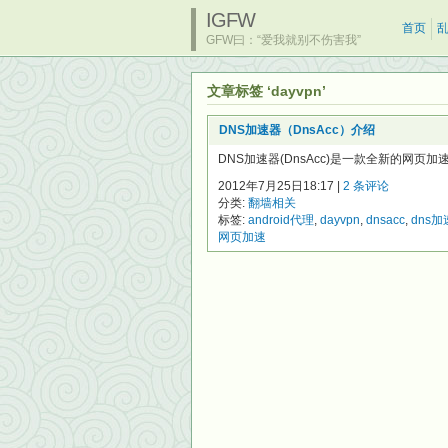
IGFW
首页
GFW曰：“爱我就别不伤害我”
文章标签 ‘dayvpn’
DNS加速器（DnsAcc）介绍
DNS加速器(DnsAcc)是一款全新的网页
2012年7月25日18:17 |
2 条评论
分类:
翻墙相关
标签:
android代理
,
dayvpn
,
dnsacc
,
dns加
网页加速