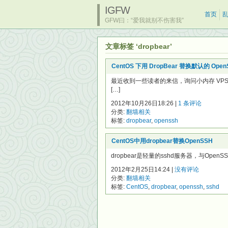
IGFW
首页
GFW曰：“爱我就别不伤害我”
文章标签 ‘dropbear’
CentOS 下用 DropBear 替换默认的 Open
最近收到一些读者的来信，询问小内存 VP
[…]
2012年10月26日18:26 |
1 条评论
分类:
翻墙相关
标签:
dropbear
,
openssh
CentOS中用dropbear替换OpenSSH
dropbear是轻量的sshd服务器，与Op
2012年2月25日14:24 |
没有评论
分类:
翻墙相关
标签:
CentOS
,
dropbear
,
openssh
,
sshd