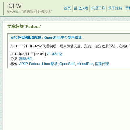
IGFW
首页
乱七八糟
代理工具
关于推特
手
GFW曰：“爱我就别不伤害我”
文章标签 ‘Fedora’
APJP代理翻墙教程：OpenShift平台使用指导
APJP一个PHP/JAVA代理实现，用来翻墙安全、免费、稳定效果不错，在继PHP/
2012年2月13日23:09 |
20 条评论
分类:
翻墙相关
标签:
APJP
,
Fedora
,
Linux翻墙
,
OpenShift
,
VirtualBox
,
搭建代理