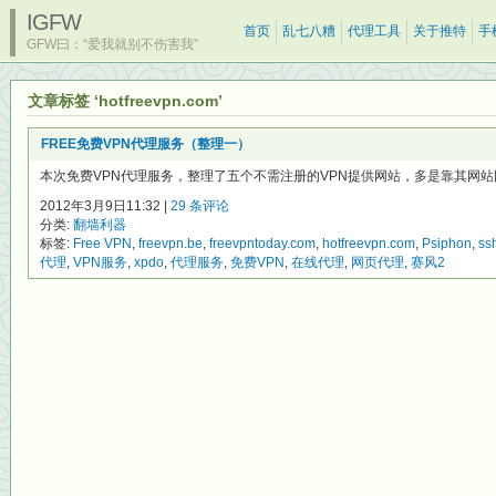
IGFW
首页
乱七八糟
代理工具
关于推特
手
GFW曰：“爱我就别不伤害我”
文章标签 ‘hotfreevpn.com’
FREE免费VPN代理服务（整理一）
本次免费VPN代理服务，整理了五个不需注册的VPN提供网站，多是靠其网站网页广
2012年3月9日11:32 |
29 条评论
分类:
翻墙利器
标签:
Free VPN
,
freevpn.be
,
freevpntoday.com
,
hotfreevpn.com
,
Psiphon
,
ss
代理
,
VPN服务
,
xpdo
,
代理服务
,
免费VPN
,
在线代理
,
网页代理
,
赛风2