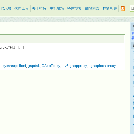
乱七八糟
代理工具
关于推特
手机翻墙
搭建博客
翻墙利器
翻墙相关
appproxy项目 […]
oxycsharpclient
,
gapdsk
,
GAppProxy
,
ipv6-gappproxy
,
ngapplocalproxy