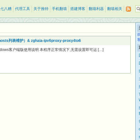
乱七八糟
代理工具
关于推特
手机翻墙
搭建博客
翻墙利器
翻墙相关
sts列表维护）& zghaia-ipv6proxy-proxy4to6
indows客户端版使用说明 本程序正常情况下,无需设置即可运 […]