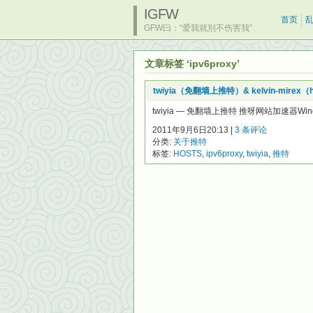
IGFW
首页
GFW曰：“爱我就别不伤害我”
文章标签 ‘ipv6proxy’
twiyia（免翻墙上推特）& kelvin-mirex（ho
twiyia — 免翻墙上推特 推呀网站加速器W
2011年9月6日20:13 |
3 条评论
分类:
关于推特
标签:
HOSTS
,
ipv6proxy
,
twiyia
,
推特