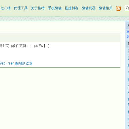
乱七八糟
代理工具
关于推特
手机翻墙
搭建博客
翻墙利器
翻墙相关
er新主页（软件更新） https://w […]
WebFreer
,
翻墙浏览器