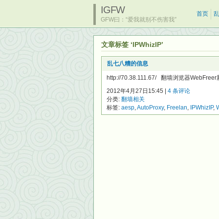
IGFW
首页
GFW曰：“爱我就别不伤害我”
文章标签 ‘IPWhizIP’
乱七八糟的信息
http://70.38.111.67/ 翻墙浏览器WebFre
2012年4月27日15:45 |
4 条评论
分类:
翻墙相关
标签:
aesp
,
AutoProxy
,
Freelan
,
IPWhizIP
,