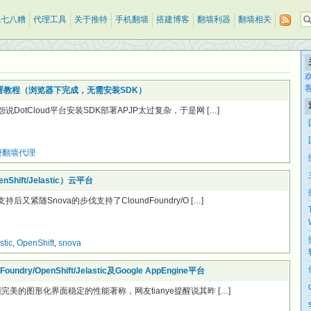
乱七八糟
代理工具
关于推特
手机翻墙
搭建博客
翻墙利器
翻墙相关
下部署教程（浏览器下完成，无需安装SDK）
怨说DotCloud平台安装SDK部署APJP太过复杂，于是网 […]
费翻墙代理
nShift/Jelastic）云平台
后又紧随Snova的步伐支持了CloundFoundry/O […]
stic
,
OpenShift
,
snova
dry/OpenShift/Jelastic及Google AppEngine平台
功能完美的图形化界面稳定的性能著称，网友tianye提醒说其昨 […]