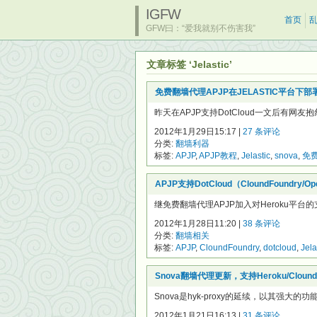
IGFW
首页
GFW曰：“爱我就别不伤害我”
文章标签 ‘Jelastic’
免费翻墙代理APJP在JELASTIC平台
昨天在APJP支持DotCloud一文后有网友抱
2012年1月29日15:17 |
27 条评论
分类:
翻墙利器
标签:
APJP
,
APJP教程
,
Jelastic
,
snova
,
免
APJP支持DotCloud（CloundFoundry/Ope
继免费翻墙代理APJP加入对Heroku平台的支持
2012年1月28日11:20 |
38 条评论
分类:
翻墙相关
标签:
APJP
,
CloundFoundry
,
dotcloud
,
Jela
Snova翻墙代理更新，支持Heroku/CloundFoun
Snova是hyk-proxy的延续，以其强大的
2012年1月21日16:13 |
31 条评论