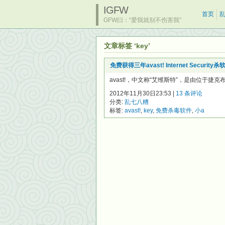
IGFW
首页
GFW曰：“爱我就别不伤害我”
文章标签 ‘key’
免费获得三年avast! Internet Securit
avast!，中文称“艾维斯特”，是由位于捷克布拉格的A
2012年11月30日23:53 |
13 条评论
分类:
乱七八糟
标签:
avast!
,
key
,
免费杀毒软件
,
小a