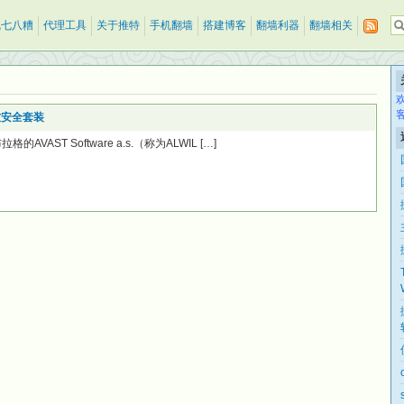
乱七八糟
代理工具
关于推特
手机翻墙
搭建博客
翻墙利器
翻墙相关
y杀软安全套装
VAST Software a.s.（称为ALWIL […]