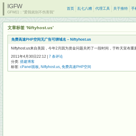
IGFW
首页
乱七八糟
代理工具
关于推特
手
GFW曰：“爱我就别不伤害我”
文章标签 ‘Niftyhost.us’
免费高速PHP空间无广告可绑域名 – Niftyhost.us
Niftyhost.us来自美国，今年2月因为资金问题关闭了一段时间，于昨天宣布重新开
2011年4月30日22:12 |
7 条评论
分类:
搭建博客
标签:
cPanel面板
,
Niftyhost.us
,
免费高速PHP空间