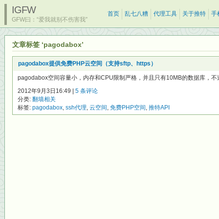
IGFW
首页
乱七八糟
代理工具
关于推特
手
GFW曰：“爱我就别不伤害我”
文章标签 ‘pagodabox’
pagodabox提供免费PHP云空间（支持sftp、https）
pagodabox空间容量小，内存和CPU限制严格，并且只有10MB的数据库，不过
2012年9月3日16:49 |
5 条评论
分类:
翻墙相关
标签:
pagodabox
,
ssh代理
,
云空间
,
免费PHP空间
,
推特API