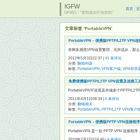
IGFW
首页
GFW曰：“爱我就别不伤害我”
文章标签 ‘PortableVPN’
PortableVPN – 便携版PPTP/L2TP VP
有网友感觉VPN设置繁琐，无所适从，那么可
2012年5月3日22:37 |
41 条评论
分类:
翻墙利器
标签:
PortableVPN
,
VPN客户端
,
VPN登录
免费便携版PPTP/L2TP VPN设置及连接工具-Po
PortableVPN可设置及存储多个PPTP/L
2011年4月1日08:34 |
6 条评论
分类:
翻墙相关
标签:
PortableVPN
,
PPTP/L2TP VPN客户
PortableVPN – 便携版PPTP VPN连接程序
PortableVPN 是一款 PPTP VPN
2010年7月15日16:40 |
4 条评论