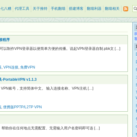
乱七八糟
代理工具
关于推特
手机翻墙
搭建博客
翻墙利器
翻墙相关
N连接程序
以制作VPN登录器以便简单方便的传播。说起VPN登录器自制.pbk文 […]
器
,
VPN连接
,
免费VPN
rtableVPN v1.1.3
2TP VPN账号，支持简体中文。 输入连接名称、VPN主机 […]
端
,
便携版PPTP/L2TP VPN
 连接程序，帮助你在任何地点无需配置、无需输入用户名密码即可连 […]