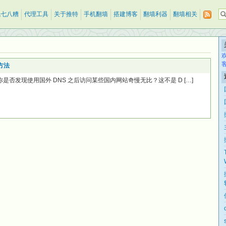
乱七八糟
代理工具
关于推特
手机翻墙
搭建博客
翻墙利器
翻墙相关
方法
是否发现使用国外 DNS 之后访问某些国内网站奇慢无比？这不是 D […]