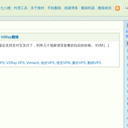
乱七八糟
代理工具
关于推特
手机翻墙
搭建博客
翻墙利器
翻墙相关
V2Ray翻墙
，最近支持支付宝支付了，列举几个他家便宜套餐折扣后的价格。 KVM […]
VPS
,
V2Ray VPS
,
Virmach
,
低价VPS
,
便宜VPN
,
廉价VPS
,
翻墙VPS