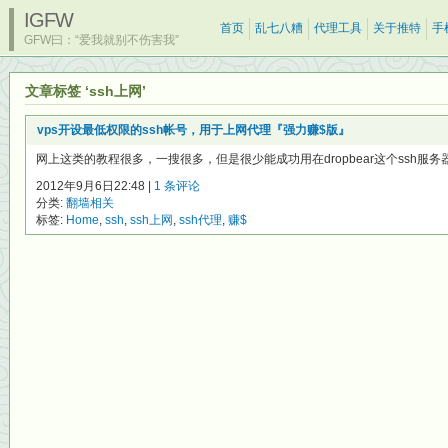
IGFW
首页
乱七八糟
代理工具
关于推特
手
GFW曰：“爱我就别不伤害我”
文章标签 ‘ssh上网’
vps开设最低权限的ssh帐号，用于上网代理『强力赚$版』
网上这类的教程很多，一搜很多，但是很少能成功用在dropbear这个ssh服务
2012年9月6日22:48 |
1 条评论
分类:
翻墙相关
标签:
Home
,
ssh
,
ssh上网
,
ssh代理
,
赚$