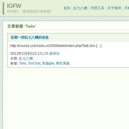
IGFW
首页
乱七八糟
代理工具
关于推特
手
GFW曰：“爱我就别不伤害我”
文章标签 ‘Tails’
近期一些乱七八糟的信息
http://course.ccert.edu.cn/2009/wiki/index.php/Talk:Gro […]
2012年2月9日22:13 |
26 条评论
分类:
乱七八糟
标签:
Tails
,
TorChat
,
穿越gfw
,
网页测速