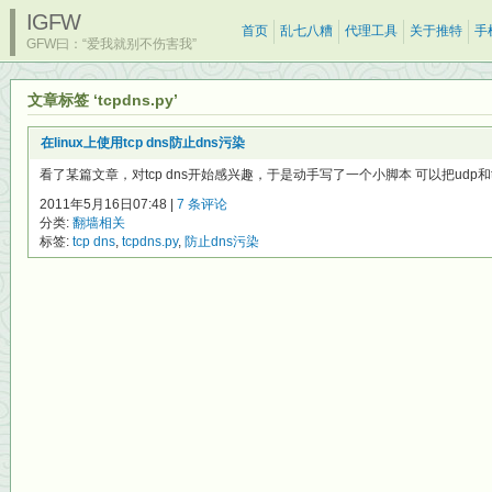
IGFW
首页
乱七八糟
代理工具
关于推特
手
GFW曰：“爱我就别不伤害我”
文章标签 ‘tcpdns.py’
在linux上使用tcp dns防止dns污染
看了某篇文章，对tcp dns开始感兴趣，于是动手写了一个小脚本 可以把udp和tc
2011年5月16日07:48 |
7 条评论
分类:
翻墙相关
标签:
tcp dns
,
tcpdns.py
,
防止dns污染