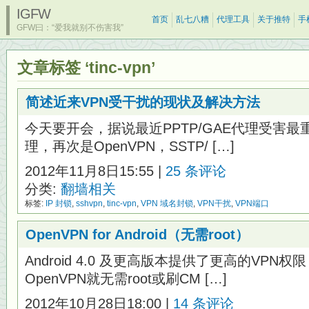
IGFW
首页
乱七八糟
代理工具
关于推特
手
GFW曰：“爱我就别不伤害我”
文章标签 ‘tinc-vpn’
简述近来VPN受干扰的现状及解决方法
今天要开会，据说最近PPTP/GAE代理受害最重
理，再次是OpenVPN，SSTP/ […]
2012年11月8日15:55 |
25 条评论
分类:
翻墙相关
标签:
IP 封锁
,
sshvpn
,
tinc-vpn
,
VPN 域名封锁
,
VPN干扰
,
VPN端口
OpenVPN for Android（无需root）
Android 4.0 及更高版本提供了更高的VP
OpenVPN就无需root或刷CM […]
2012年10月28日18:00 |
14 条评论