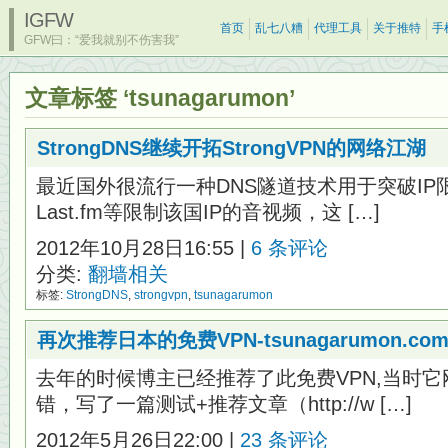
IGFW
首页
乱七八糟
代理工具
关于推特
手
GFW曰：“爱我就别不伤害我”
文章标签 ‘tsunagarumon’
StrongDNS继续开拓StrongVPN的网络江湖
最近国外很流行一种DNS隧道技术用于突破IP限制
Last.fm等限制该国IP的音视频，这 […]
2012年10月28日16:55 |
6 条评论
分类:
翻墙相关
标签:
StrongDNS
,
strongvpn
,
tsunagarumon
再次推荐日本的免费VPN-tsunagarumon.
去年的时候博主已经推荐了此免费VPN,当时
错，写了一篇测试+推荐文章（http://w […]
2012年5月26日22:00 |
23 条评论