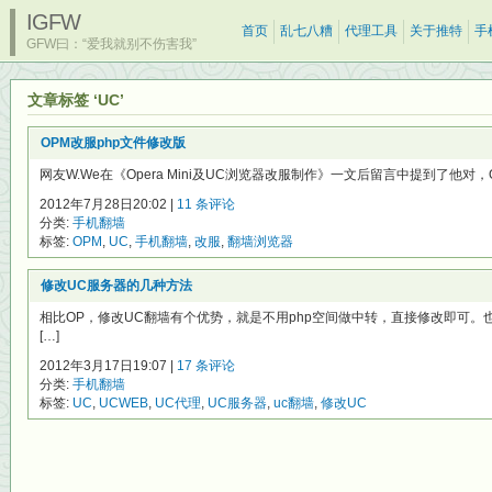
IGFW
首页
乱七八糟
代理工具
关于推特
手
GFW曰：“爱我就别不伤害我”
文章标签 ‘UC’
OPM改服php文件修改版
网友W.We在《Opera Mini及UC浏览器改服制作》一文后留言中提到了他对，Oper
2012年7月28日20:02 |
11 条评论
分类:
手机翻墙
标签:
OPM
,
UC
,
手机翻墙
,
改服
,
翻墙浏览器
修改UC服务器的几种方法
相比OP，修改UC翻墙有个优势，就是不用php空间做中转，直接修改即可。
[…]
2012年3月17日19:07 |
17 条评论
分类:
手机翻墙
标签:
UC
,
UCWEB
,
UC代理
,
UC服务器
,
uc翻墙
,
修改UC