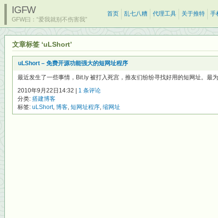
IGFW
首页
乱七八糟
代理工具
关于推特
手
GFW曰：“爱我就别不伤害我”
文章标签 ‘uLShort’
uLShort – 免费开源功能强大的短网址程序
最近发生了一些事情，Bit.ly 被打入死宫，推友们纷纷寻找好用的短网址。最
2010年9月22日14:32 |
1 条评论
分类:
搭建博客
标签:
uLShort
,
博客
,
短网址程序
,
缩网址