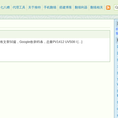
乱七八糟
代理工具
关于推特
手机翻墙
搭建博客
翻墙利器
翻墙相关
篇，Google收录85条，总量PV1412 UV508 I […]