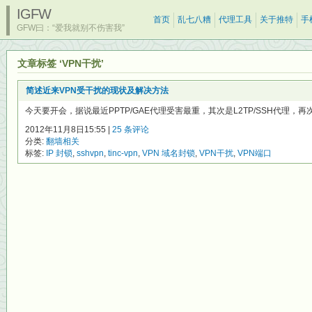
IGFW
首页
乱七八糟
代理工具
关于推特
手
GFW曰：“爱我就别不伤害我”
文章标签 ‘VPN干扰’
简述近来VPN受干扰的现状及解决方法
今天要开会，据说最近PPTP/GAE代理受害最重，其次是L2TP/SSH代理，再次是Op
2012年11月8日15:55 |
25 条评论
分类:
翻墙相关
标签:
IP 封锁
,
sshvpn
,
tinc-vpn
,
VPN 域名封锁
,
VPN干扰
,
VPN端口