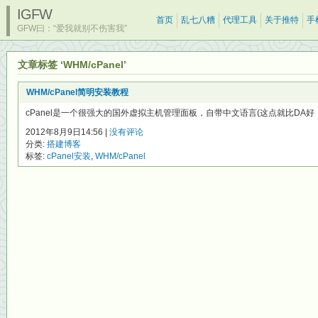
IGFW
首页
乱七八糟
代理工具
关于推特
手
GFW曰：“爱我就别不伤害我”
文章标签 ‘WHM/cPanel’
WHM/cPanel简明安装教程
cPanel是一个很强大的国外虚拟主机管理面板，自带中文语言(这点就比DA好
2012年8月9日14:56 |
没有评论
分类:
搭建博客
标签:
cPanel安装
,
WHM/cPanel