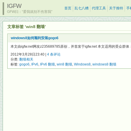
IGFW
首页
乱七八糟
代理工具
关于推特
手
GFW曰：“爱我就别不伤害我”
文章标签 ‘win8 翻墙’
windows8如何顺利安装gogo6
本文由igfw.net网友z235689785原创，并首发于igfw.net 本文适用的受众群体： 
2012年3月28日23:40 |
4 条评论
分类:
翻墙相关
标签:
gogo6
,
IPv6
,
IPv6 翻墙
,
win8 翻墙
,
Windows8
,
windows8 翻墙