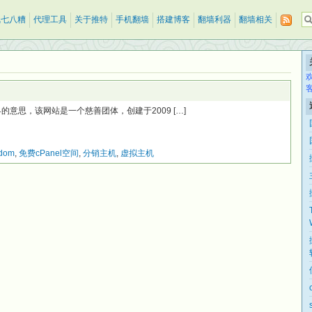
乱七八糟
代理工具
关于推特
手机翻墙
搭建博客
翻墙利器
翻墙相关
m)智慧世界的意思，该网站是一个慈善团体，创建于2009 […]
sdom
,
免费cPanel空间
,
分销主机
,
虚拟主机