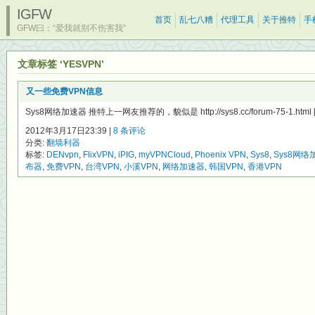
IGFW
首页
乱七八糟
代理工具
关于推特
手
GFW曰：“爱我就别不伤害我”
文章标签 ‘YESVPN’
又一些免费VPN信息
Sys8网络加速器 推特上一网友推荐的，貌似是 http://sys8.cc/forum-75-1.html 
2012年3月17日23:39 |
8 条评论
分类:
翻墙利器
标签:
DENvpn
,
FlixVPN
,
iPIG
,
myVPNCloud
,
Phoenix VPN
,
Sys8
,
Sys8网络
布器
,
免费VPN
,
台湾VPN
,
小溪VPN
,
网络加速器
,
韩国VPN
,
香港VPN