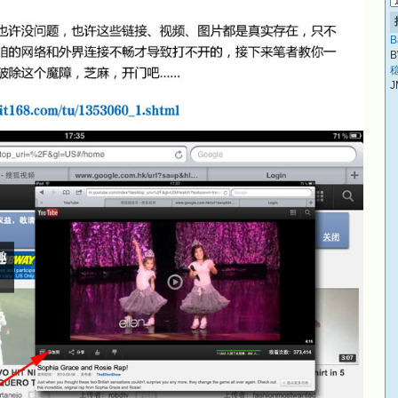
B
B
稳
J