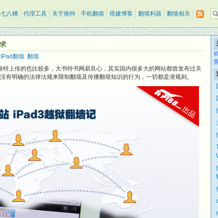
乱七八糟
代理工具
关于推特
手机翻墙
搭建博客
翻墙利器
翻墙相关
请求
,
IPad翻墙
,
翻墙
了，推特上传的也比较多，大书特书网易良心，其实国内很多大的网站都曾发布过关
并没有明确的法律法规来限制翻墙及传播翻墙知识的行为，一切都是潜规则。