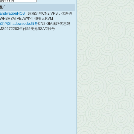
档
推广
andwagonHOST
超稳定的CN2 VPS，优惠码
WH3HYATVBJW年付46美元KVM
定的Shadowsocks服务
CN2 GIA线路优惠码
MS9272283年付55美元SS/V2账号