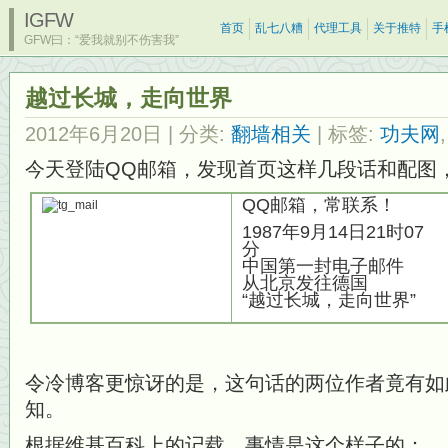
IGFW
首页
乱七八糟
代理工具
关于推特
手
GFW曰：“爱我就别不伤害我”
越过长城，走向世界
2012年6月20日
| 分类:
翻墙相关
| 标签:
功夫网
今天登陆QQ邮箱，发现首页这样几段话和配图
QQ邮箱，常联系！
1987年9月14日21时07
分
中国第一封电子邮件
从北京发往德国
“越过长城，走向世界”
令冷博客更惊讶的是，这句话的两位作者竟有如
知。
根据维基百科上的记载，事情是这个样子的：