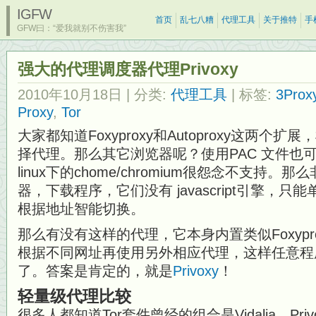
IGFW
首页
乱七八糟
代理工具
关于推特
手
GFW曰：“爱我就别不伤害我”
强大的代理调度器代理Privoxy
2010年10月18日
| 分类:
代理工具
| 标签:
3Prox
Proxy
,
Tor
大家都知道Foxyproxy和Autoproxy这两个扩展
择代理。那么其它浏览器呢？使用PAC 文件也
linux下的chome/chromium很怨念不支持
器，下载程序，它们没有 javascript引擎，
根据地址智能切换。
那么有没有这样的代理，它本身内置类似Foxyproxy
根据不同网址再使用另外相应代理，这样任意程
了。答案是肯定的，就是
Privoxy
！
轻量级代理比较
很多人都知道Tor套件曾经的组合是Vidalia，Pri