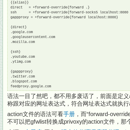
{{alias}}

direct   = +forward-override{forward .}

ssh      = +forward-override{forward-socks5 localhost:8080 
gappproxy = +forward-override{forward localhost:8000}

{direct}

.google.com

.googleusercontent.com

.mozilla.com

{ssh}

.youtube.com

.ytimg.com

{gappproxy}

.twitter.com

.blogspot.com

feedproxy.google.com
语法一目了然吧，都不用多废话了，前面是定义alia
称跟对应的网址表达式，符合网址表达式就执行al
action文件的语法可看
手册
，而“forward-over
不可以把gfwlist转换成privoxy的action文