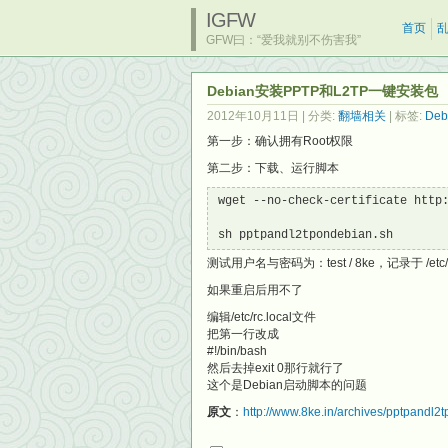
IGFW
首页
GFW曰：“爱我就别不伤害我”
Debian安装PPTP和L2TP一键安装包
2012年10月11日
| 分类:
翻墙相关
| 标签:
Deb
第一步：确认拥有Root权限
第二步：下载、运行脚本
wget --no-check-certificate http:
sh pptpandl2tpondebian.sh
测试用户名与密码为：test / 8ke，记录于 /etc/ppp/c
如果重启后用不了
编辑/etc/rc.local文件
把第一行改成
#!/bin/bash
然后去掉exit 0那行就行了
这个是Debian启动脚本的问题
原文
：
http://www.8ke.in/archives/pptpandl2