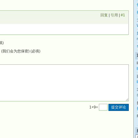
回复
|
引用
|
#1
填)
(我们会为您保密) (必填)
1+9=