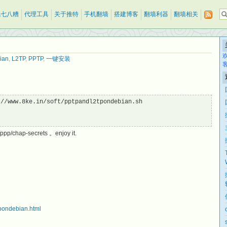
乱七八糟
代理工具
关于推特
手机翻墙
搭建博客
翻墙利器
翻墙相关
ian
,
L2TP
,
PPTP
,
一键安装
//www.8ke.in/soft/pptpandl2tpondebian.sh

hap-secrets 。enjoy it.
tpondebian.html