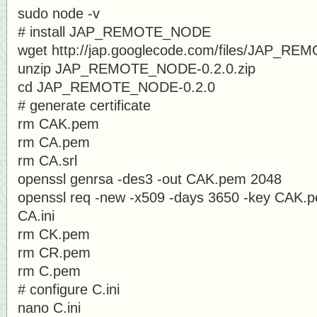
sudo node -v
# install JAP_REMOTE_NODE
wget http://jap.googlecode.com/files/JAP_RE
unzip JAP_REMOTE_NODE-0.2.0.zip
cd JAP_REMOTE_NODE-0.2.0
# generate certificate
rm CAK.pem
rm CA.pem
rm CA.srl
openssl genrsa -des3 -out CAK.pem 2048
openssl req -new -x509 -days 3650 -key CAK.p
CA.ini
rm CK.pem
rm CR.pem
rm C.pem
# configure C.ini
nano C.ini