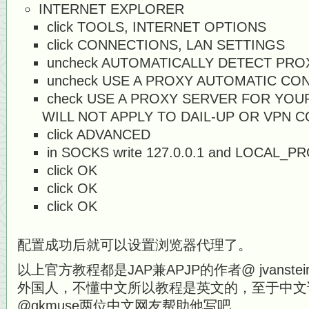
INTERNET EXPLORER
click TOOLS, INTERNET OPTIONS
click CONNECTIONS, LAN SETTINGS
uncheck AUTOMATICALLY DETECT PRO
uncheck USE A PROXY AUTOMATIC CO
check USE A PROXY SERVER FOR YOU
WILL NOT APPLY TO DAIL-UP OR VPN 
click ADVANCED
in SOCKS write 127.0.0.1 and LOCAL
click OK
click OK
click OK
配置成功后就可以设置浏览器代理了。
以上官方教程都是JAP兼APJP的作者@ jvanste
外国人，不懂中文所以教程是英文的，至于中文详
@gkmuse两位中文网友帮助他写吧。