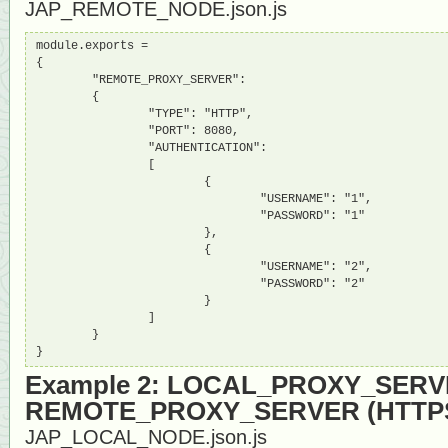
JAP_REMOTE_NODE.json.js
module.exports = 

{

        "REMOTE_PROXY_SERVER":

        {

                "TYPE": "HTTP",

                "PORT": 8080,

                "AUTHENTICATION":

                [

                        {

                                "USERNAME": "1",

                                "PASSWORD": "1"

                        },

                        {

                                "USERNAME": "2",

                                "PASSWORD": "2"

                        }

                ]

        }

}
Example 2: LOCAL_PROXY_SER
REMOTE_PROXY_SERVER (HTTP
JAP_LOCAL_NODE.json.js