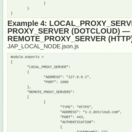
                }

        }

}
Example 4: LOCAL_PROXY_SER
PROXY_SERVER (DOTCLOUD) —
REMOTE_PROXY_SERVER (HTTP
JAP_LOCAL_NODE.json.js
module.exports = 

{

        "LOCAL_PROXY_SERVER":

        {

                "ADDRESS": "127.0.0.1",

                "PORT": 1080

        },

        "REMOTE_PROXY_SERVERS":

        [

                {

                        "TYPE": "HTTPS",

                        "ADDRESS": "1-2.dotcloud.com",

                        "PORT": 443,

                        "AUTHENTICATION":

                        {
