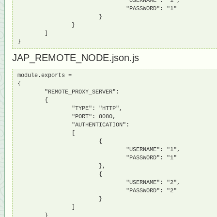
                                "USERNAME": "1",

                                "PASSWORD": "1"

                        }

                }

        ]

}
JAP_REMOTE_NODE.json.js
module.exports = 

{

        "REMOTE_PROXY_SERVER":

        {

                "TYPE": "HTTP",

                "PORT": 8080,

                "AUTHENTICATION":

                [

                        {

                                "USERNAME": "1",

                                "PASSWORD": "1"

                        },

                        {

                                "USERNAME": "2",

                                "PASSWORD": "2"

                        }

                ]

        }
