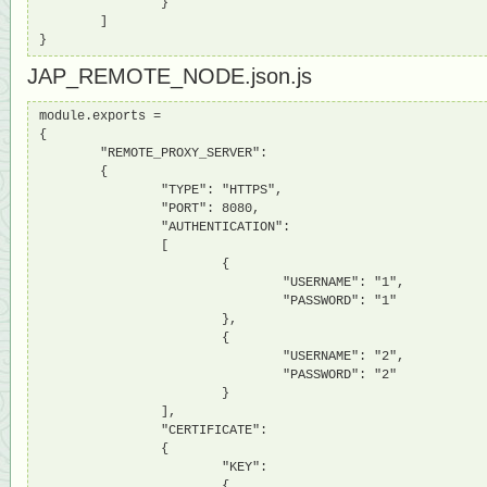
                }

        ]

}
JAP_REMOTE_NODE.json.js
module.exports = 

{

        "REMOTE_PROXY_SERVER":

        {

                "TYPE": "HTTPS",

                "PORT": 8080,

                "AUTHENTICATION":

                [

                        {

                                "USERNAME": "1",

                                "PASSWORD": "1"

                        },

                        {

                                "USERNAME": "2",

                                "PASSWORD": "2"

                        }

                ],

                "CERTIFICATE":

                {

                        "KEY":

                        {
