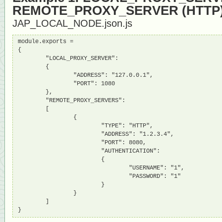
REMOTE_PROXY_SERVER (HTTP
JAP_LOCAL_NODE.json.js
module.exports = 

{

        "LOCAL_PROXY_SERVER":

        {

                "ADDRESS": "127.0.0.1",

                "PORT": 1080

        },

        "REMOTE_PROXY_SERVERS":

        [

                {

                        "TYPE": "HTTP",

                        "ADDRESS": "1.2.3.4",

                        "PORT": 8080,

                        "AUTHENTICATION":

                        {

                                "USERNAME": "1",

                                "PASSWORD": "1"

                        }

                }

        ]

}