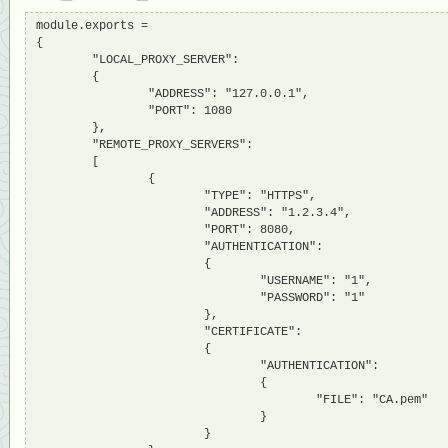
module.exports = 

{

        "LOCAL_PROXY_SERVER":

        {

                "ADDRESS": "127.0.0.1",

                "PORT": 1080

        },

        "REMOTE_PROXY_SERVERS":

        [

                {

                        "TYPE": "HTTPS",

                        "ADDRESS": "1.2.3.4",

                        "PORT": 8080,

                        "AUTHENTICATION":

                        {

                                "USERNAME": "1",

                                "PASSWORD": "1"

                        },

                        "CERTIFICATE":

                        {

                                "AUTHENTICATION":

                                {

                                        "FILE": "CA.pem"

                                }

                        }
