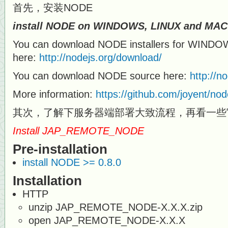
首先，安装NODE
install NODE on WINDOWS, LINUX and MAC
You can download NODE installers for WIND
here:
http://nodejs.org/download/
You can download NODE source here:
http://n
More information:
https://github.com/joyent/node
其次，了解下服务器端部署大致流程，再看一些
Install JAP_REMOTE_NODE
Pre-installation
install NODE >= 0.8.0
Installation
HTTP
unzip JAP_REMOTE_NODE-X.X.X.zip
open JAP_REMOTE_NODE-X.X.X