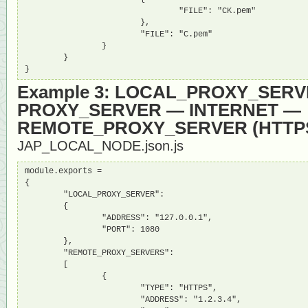
                                "FILE": "CK.pem"

                        },

                        "FILE": "C.pem"

                }

        }

}
Example 3: LOCAL_PROXY_SER
PROXY_SERVER — INTERNET —
REMOTE_PROXY_SERVER (HTTP
JAP_LOCAL_NODE.json.js
module.exports = 

{

        "LOCAL_PROXY_SERVER":

        {

                "ADDRESS": "127.0.0.1",

                "PORT": 1080

        },

        "REMOTE_PROXY_SERVERS":

        [

                {

                        "TYPE": "HTTPS",

                        "ADDRESS": "1.2.3.4",
