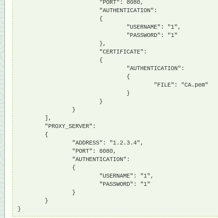
                        "PORT": 8080,

                        "AUTHENTICATION":

                        {

                                "USERNAME": "1",

                                "PASSWORD": "1"

                        },

                        "CERTIFICATE":

                        {

                                "AUTHENTICATION":

                                {

                                        "FILE": "CA.pem"

                                }

                        }

                }

        ],

        "PROXY_SERVER":

        {

                "ADDRESS": "1.2.3.4",

                "PORT": 8080,

                "AUTHENTICATION":

                {

                        "USERNAME": "1",

                        "PASSWORD": "1"

                }

        }

}