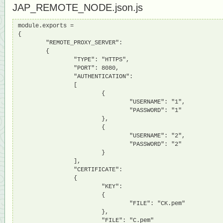
JAP_REMOTE_NODE.json.js
module.exports = 

{

        "REMOTE_PROXY_SERVER":

        {

                "TYPE": "HTTPS",

                "PORT": 8080,

                "AUTHENTICATION":

                [

                        {

                                "USERNAME": "1",

                                "PASSWORD": "1"

                        },

                        {

                                "USERNAME": "2",

                                "PASSWORD": "2"

                        }

                ],

                "CERTIFICATE":

                {

                        "KEY":

                        {

                                "FILE": "CK.pem"

                        },

                        "FILE": "C.pem"
