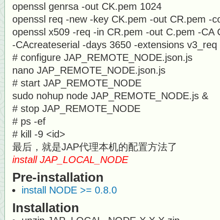
openssl genrsa -out CK.pem 1024
openssl req -new -key CK.pem -out CR.pem -con
openssl x509 -req -in CR.pem -out C.pem -C
-CAcreateserial -days 3650 -extensions v3_req -e
# configure JAP_REMOTE_NODE.json.js
nano JAP_REMOTE_NODE.json.js
# start JAP_REMOTE_NODE
sudo nohup node JAP_REMOTE_NODE.js &
# stop JAP_REMOTE_NODE
# ps -ef
# kill -9 <id>
最后，就是JAP代理本机的配置方法了
install JAP_LOCAL_NODE
Pre-installation
install NODE >= 0.8.0
Installation