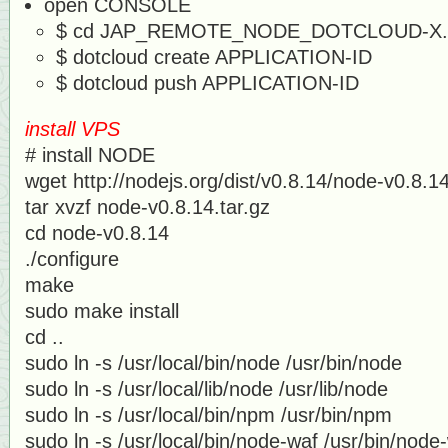
open CONSOLE
$ cd JAP_REMOTE_NODE_DOTCLOUD-X.
$ dotcloud create APPLICATION-ID
$ dotcloud push APPLICATION-ID
install VPS
# install NODE
wget http://nodejs.org/dist/v0.8.14/node-v0.8.14
tar xvzf node-v0.8.14.tar.gz
cd node-v0.8.14
./configure
make
sudo make install
cd ..
sudo ln -s /usr/local/bin/node /usr/bin/node
sudo ln -s /usr/local/lib/node /usr/lib/node
sudo ln -s /usr/local/bin/npm /usr/bin/npm
sudo ln -s /usr/local/bin/node-waf /usr/bin/node