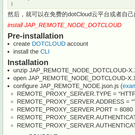
}
然后，就可以在免费的dotCloud云平台或者自
install JAP_REMOTE_NODE_DOTCLOUD
Pre-installation
create
DOTCLOUD
account
install the
CLI
Installation
unzip JAP_REMOTE_NODE_DOTCLOUD-X.X
open JAP_REMOTE_NODE_DOTCLOUD-X.
configure JAP_REMOTE_NODE.json.js (
exa
REMOTE_PROXY_SERVER.TYPE = “HTTP
REMOTE_PROXY_SERVER.ADDRESS = “
REMOTE_PROXY_SERVER.PORT = 8080
REMOTE_PROXY_SERVER.AUTHENTICA
REMOTE_PROXY_SERVER.AUTHENTICA