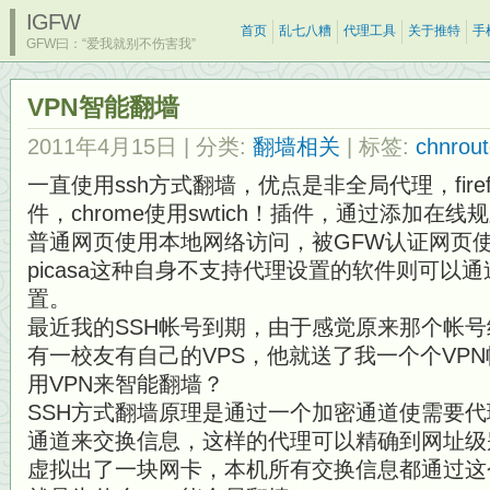
IGFW
首页
乱七八糟
代理工具
关于推特
手
GFW曰：“爱我就别不伤害我”
VPN智能翻墙
2011年4月15日
| 分类:
翻墙相关
| 标签:
chnrou
一直使用ssh方式翻墙，优点是非全局代理，firefo
件，chrome使用swtich！插件，通过添加在
普通网页使用本地网络访问，被GFW认证网页
picasa这种自身不支持代理设置的软件则可以通过
置。
最近我的SSH帐号到期，由于感觉原来那个帐
有一校友有自己的VPS，他就送了我一个个VP
用VPN来智能翻墙？
SSH方式翻墙原理是通过一个加密通道使需要
通道来交换信息，这样的代理可以精确到网址级
虚拟出了一块网卡，本机所有交换信息都通过这