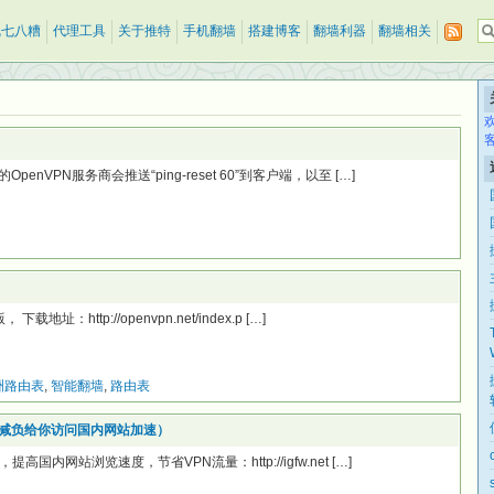
乱七八糟
代理工具
关于推特
手机翻墙
搭建博客
翻墙利器
翻墙相关
VPN服务商会推送“ping-reset 60”到客户端，以至 […]
：http://openvpn.net/index.p […]
洲路由表
,
智能翻墙
,
路由表
PN减负给你访问国内网站加速）
内网站浏览速度，节省VPN流量：http://igfw.net […]