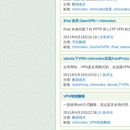
分类:
翻墙相关
标签:
chnroutes
,
chnroutes更新
,
chnrout
iPad 使用 OpenVPN + chnroutes
iPad 本身内置了对 PPTP 和 L2TP 
2011年6月19日16:18 |
没有评论
分类:
手机翻墙
标签:
chnroutes
,
GuizmOVPN
,
iPad
,
open
ubuntu下VPN+chnroutes实现AutoProxy
众所周知，VPN是全局模式的，在连接VPN后，
2011年5月19日10:02 |
2 条评论
分类:
翻墙相关
标签:
AutoProxy
,
chnroutes
,
ubuntu下VPN
VPN智能翻墙
一直使用ssh方式翻墙，优点是非全局代理，firef
2011年4月15日22:36 |
6 条评论
分类:
翻墙相关
标签:
chnroutes
,
VPN智能翻墙