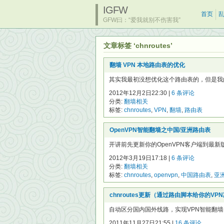
IGFW
首页
GFW曰：“爱我就别不伤害我”
文章标签 ‘chnroutes’
翻墙 VPN 本地路由表的优化
其实我最初没想优化这个路由表的，但是我的Open
2012年12月2日22:30 |
6 条评论
分类:
翻墙相关
标签:
chnroutes
,
VPN
,
翻墙
,
路由表
OpenVPN智能翻墙之中国/亚洲路由表
开讲前先更新你的OpenVPN客户端到最新版， 下载地址
2012年3月19日17:18 |
6 条评论
分类:
翻墙相关
标签:
chnroutes
,
openvpn
,
中国路由表
,
亚
chnroutes更新（通过路由脚本给你的V
自动区分国内国外线路，实现VPN智能翻墙，提高国
2011年11月27日21:55 |
16 条评论