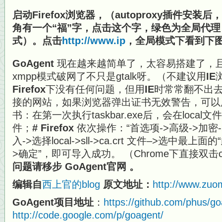
启动Firefox浏览器，（autoproxy插件安
角有一个“福”字，点击这个字，绿色为全局代
式）。点击
http://www.ip
，全局模式下看到下
GoAgent
现在越来越简单了，太容易搭建了，
xmpp模式破网了不只是gtalk呀。（不建议用
IE
Firefox
下没有任何问题，但用
IE
时常常翻不出去。
接的网站，如果浏览器弹出证书无效警告，可以
书：在第一次执行taskbar.exe后，会在local文
件；
# Firefox
依次操作：“首选项->高级->加密-
入->选择local->sll->ca.crt 文件–>选中最
>确定”，即可导入成功。 （Chrome下直接双击
问题请移步 GoAgent官网 。
编辑自
西上官的blog
原文地址：
http://www.zuo
GoAgent项目地址
：
https://github.com/phus/g
http://code.google.com/p/goagent/