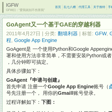
IGFW
首页
乱七八糟
代理工具
关于推特
手
GFW曰：“爱我就别不伤害我”
GoAgent又一个基于GAE的穿越利器
2011年4月27日
| 分类:
翻墙利器
| 标签:
GFW
,
程
,
Google App Engine
GoAgent是 一个使用Python和Google Appe
署和使用方法非常简单，不需要安装Python或者Googl
，几分钟即可搞定。
具体步骤如下：
GoAgent『申请与创建』
首先申请
注册一个
Google App Engine
账号（
号先注册一个， 用你的
Gmaill
账号登录。
过程详解如下：
下图：