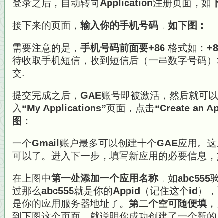
登录之后，自动转向
Application
注册页面，如
接下来的页面，
输入你的手机号码
，
如下图：
需要注意的是，
手机号码前面要+86
格式如：
+8
待收取手机短信，收到短信后（一串数字号码）
交.
提交完成之后，
GAE
账号即被激活，然后就可以
入
“My Applications”
页面，点击
“Create an Ap
图
：
一个
Gmail
账户最多可以创建十个
GAE
应用。这
可以了。进入下一步，填写新应用的必要信息，
在上图中
第一处添加一个应用名称
，如
abc555
过那么
abc555
就是你的
Appid
（记住这个
id
），而
是你的应用服务器地址了。
第二个空可随便填
，
到下图这个页面，就说明你成功创建了一个新的