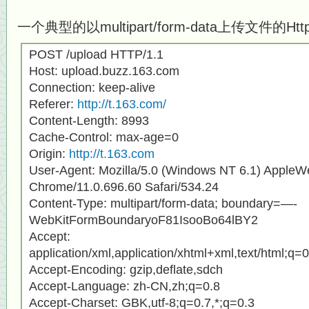
一个典型的以multipart/form-data上传文件的H
POST /upload HTTP/1.1
Host: upload.buzz.163.com
Connection: keep-alive
Referer:
http://t.163.com/
Content-Length: 8993
Cache-Control: max-age=0
Origin:
http://t.163.com
User-Agent: Mozilla/5.0 (Windows NT 6.1) AppleW
Chrome/11.0.696.60 Safari/534.24
Content-Type: multipart/form-data; boundary=—-
WebKitFormBoundaryoF81IsooBo64lBY2
Accept:
application/xml,application/xhtml+xml,text/html;q=0
Accept-Encoding: gzip,deflate,sdch
Accept-Language: zh-CN,zh;q=0.8
Accept-Charset: GBK,utf-8;q=0.7,*;q=0.3