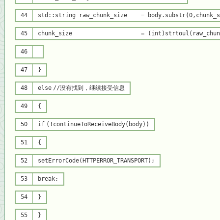
44
std::string raw_chunk_size = body.substr(0,chunk_s
45
chunk_size = (
int
)
strtoul
(raw_chun
46
47
}
48
else
//没有找到，继续接受信息
49
{
50
if
(!continueToReceiveBody(body))
51
{
52
setErrorCode(HTTPERROR_TRANSPORT);
53
break
;
54
}
55
}