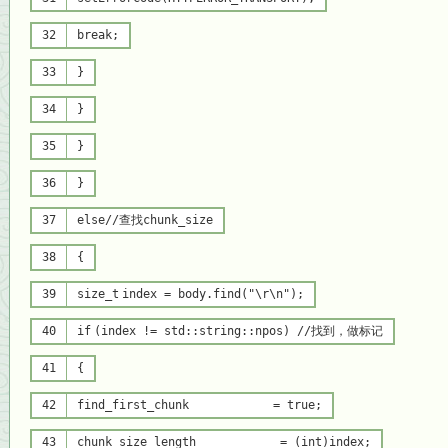
32
break
;
33
}
34
}
35
}
36
}
37
else
//查找chunk_size
38
{
39
size_t
index = body.find(
"\r\n"
);
40
if
(index != std::string::npos)
//找到，做标记
41
{
42
find_first_chunk =
true
;
43
chunk_size_length = (
int
)index;