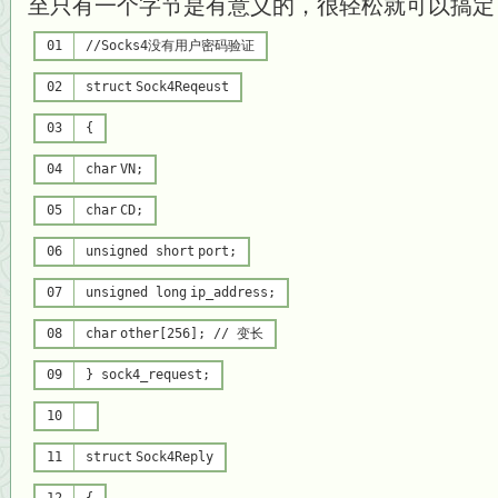
至只有一个字节是有意义的，很轻松就可以搞定
01
//Socks4没有用户密码验证
02
struct
Sock4Reqeust
03
{
04
char
VN;
05
char
CD;
06
unsigned
short
port;
07
unsigned
long
ip_address;
08
char
other[256];
// 变长
09
} sock4_request;
10
11
struct
Sock4Reply