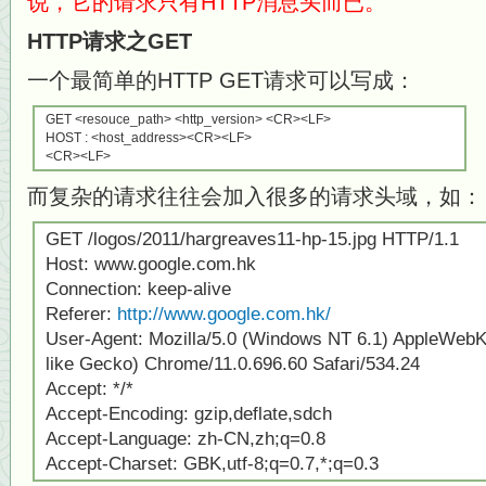
说，它的请求只有HTTP消息头而已。
HTTP请求之GET
一个最简单的HTTP GET请求可以写成：
GET <resouce_path> <http_version> <CR><LF>
HOST : <host_address><CR><LF>
<CR><LF>
而复杂的请求往往会加入很多的请求头域，如：
GET /logos/2011/hargreaves11-hp-15.jpg HTTP/1.1
Host: www.google.com.hk
Connection: keep-alive
Referer:
http://www.google.com.hk/
User-Agent: Mozilla/5.0 (Windows NT 6.1) AppleWebK
like Gecko) Chrome/11.0.696.60 Safari/534.24
Accept: */*
Accept-Encoding: gzip,deflate,sdch
Accept-Language: zh-CN,zh;q=0.8
Accept-Charset: GBK,utf-8;q=0.7,*;q=0.3