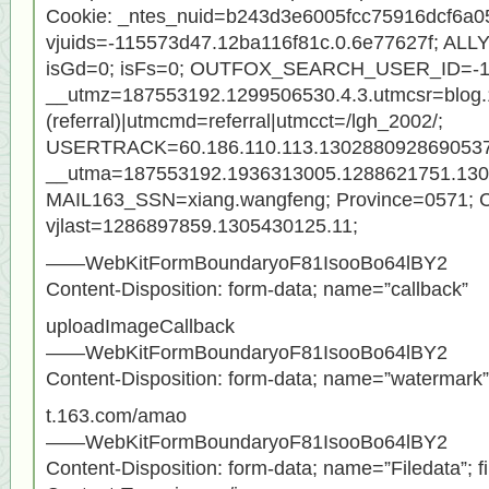
Cookie: _ntes_nuid=b243d3e6005fcc75916dcf6a0
vjuids=-115573d47.12ba116f81c.0.6e77627f; A
isGd=0; isFs=0; OUTFOX_SEARCH_USER_ID=-1
__utmz=187553192.1299506530.4.3.utmcsr=blog
(referral)|utmcmd=referral|utmcct=/lgh_2002/;
USERTRACK=60.186.110.113.1302880928690537
__utma=187553192.1936313005.1288621751.130
MAIL163_SSN=xiang.wangfeng; Province=0571; 
vjlast=1286897859.1305430125.11;
——WebKitFormBoundaryoF81IsooBo64lBY2
Content-Disposition: form-data; name=”callback”
uploadImageCallback
——WebKitFormBoundaryoF81IsooBo64lBY2
Content-Disposition: form-data; name=”watermark”
t.163.com/amao
——WebKitFormBoundaryoF81IsooBo64lBY2
Content-Disposition: form-data; name=”Filedata”;