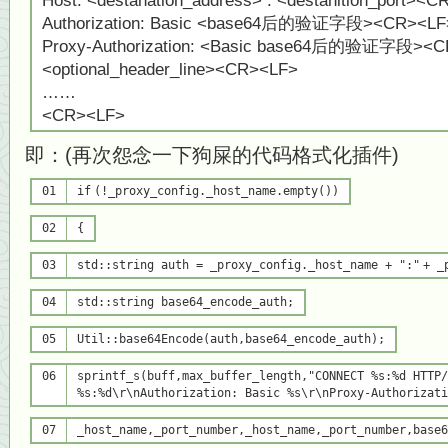
Host: <destanation_address> : <destanition_port><
Authorization: Basic <base64后的验证字段><CR><LF
Proxy-Authorization: <Basic base64后的验证字段><
<optional_header_line><CR><LF>
……
<CR><LF>
即：(再次怨念一下狗屎的代码格式化插件)
01
if
(!_proxy_config._host_name.empty())
02
{
03
std::string auth = _proxy_config._host_name +
":"
+ _
04
std::string base64_encode_auth;
05
Util::base64Encode(auth,base64_encode_auth);
06
sprintf_s(buff,max_buffer_length,
"CONNECT %s:%d HTTP/
%s:%d\r\nAuthorization: Basic %s\r\nProxy-Authorizati
07
_host_name,_port_number,_host_name,_port_number,base6