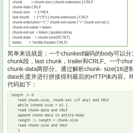
chunk = chunk-size [ chunk-extension ] CRLF
chunk-data CRLF
chunk-size = 1*HEX
last-chunk = 1*(“0”) [ chunk-extension ] CRLF
chunk-extension= *( “;” chunk-ext-name [ “=” chunk-ext-val ] )
chunk-ext-name = token
chunk-ext-val = token | quoted-string
chunk-data = chunk-size(OCTET)
trailer = *(entity-header CRLF)
简单来说就是：一个chunked编码的body可
chunk段，last chunk，trailer和CRLF。一个ch
chunk-data两部分。通过解析chunk- size(1
data长度并进行拼接得到最后的HTTP体内容。R
代码如下：
length := 0

　　read chunk-size, chunk-ext (if any) and CRLF

　　while (chunk-size > 0) {

　　read chunk-data and CRLF

　　append chunk-data to entity-body

　　length := length + chunk-size

　　read chunk-size and CRLF

　　}
