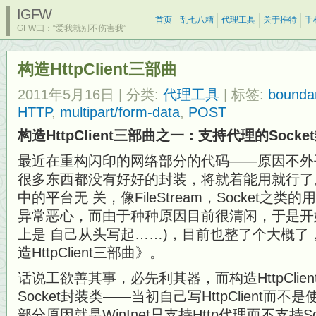
IGFW
首页
乱七八糟
代理工具
关于推特
手
GFW曰：“爱我就别不伤害我”
构造HttpClient三部曲
2011年5月16日
| 分类:
代理工具
| 标签:
bounda
HTTP
,
multipart/form-data
,
POST
构造HttpClient三部曲之一：支持代理的Socke
最近在重构闪印的网络部分的代码——原因不外
很多东西都没有好好的封装，将就着能用就行了。
中的平台无 关，像FileStream，Socket之
异常恶心，而由于种种原因目前很清闲，于是开
上是 自己从头写起……)，目前也整了个大概了
造HttpClient三部曲》。
话说工欲善其事，必先利其器，而构造HttpCli
Socket封装类——当初自己写HttpClient而不是
部分原因就是WinInet只支持Http代理而不支持