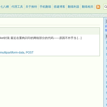
乱七八糟
代理工具
关于推特
手机翻墙
搭建博客
翻墙利器
翻墙相关
Socket封装 最近在重构闪印的网络部分的代码——原因不外乎当 […]
multipart/form-data
,
POST