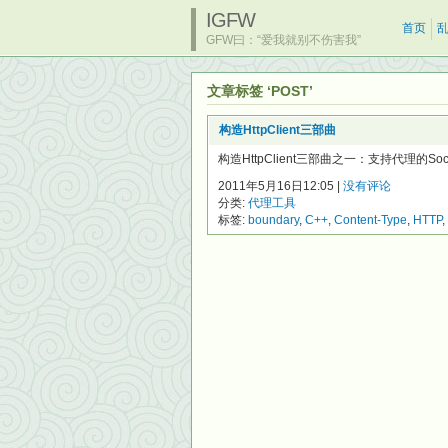
IGFW
首页
GFW曰：“爱我就别不伤害我”
文章标签 ‘POST’
构造HttpClient三部曲
构造HttpClient三部曲之一：支持代理的
2011年5月16日12:05 |
没有评论
分类:
代理工具
标签:
boundary
,
C++
,
Content-Type
,
HTTP
,