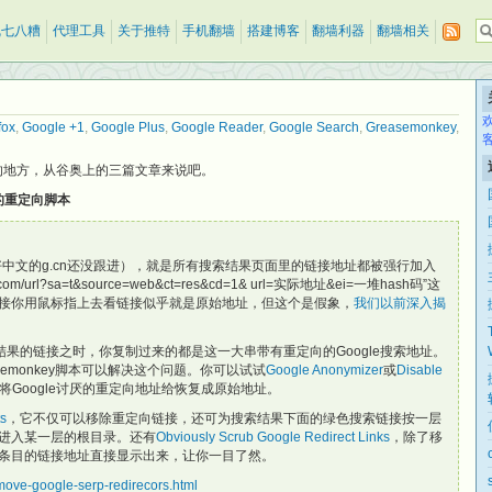
乱七八糟
代理工具
关于推特
手机翻墙
搭建博客
翻墙利器
翻墙相关
fox
,
Google +1
,
Google Plus
,
Google Reader
,
Google Search
,
Greasemonkey
,
心的地方，从谷奥上的三篇文章来说吧。
面的重定向脚本
幸好中文的g.cn还没跟进），就是所有搜索结果页面里的链接地址都被强行加入
m/url?sa=t&source=web&ct=res&cd=1& url=实际地址&ei=一堆hash码”这
接你用鼠标指上去看链接似乎就是原始地址，但这个是假象，
我们以前深入揭
结果的链接之时，你复制过来的都是这一大串带有重定向的Google搜索地址。
asemonkey脚本可以解决这个问题。你可以试试
Google Anonymizer
或
Disable
将Google讨厌的重定向地址给恢复成原始地址。
ts
，它不仅可以移除重定向链接，还可为搜索结果下面的绿色搜索链接按一层
进入某一层的根目录。还有
Obviously Scrub Google Redirect Links
，除了移
条目的链接地址直接显示出来，让你一目了然。
move-google-serp-redirecors.html