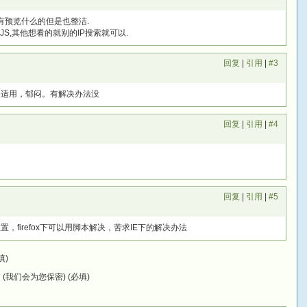
虽然没有预览什么的但是也整洁.
JS,其他想看的就别的IP搜索就可以.
回复
|
引用
|
#3
都不适用，郁闷。有解决办法没
回复
|
引用
|
#4
回复
|
引用
|
#5
置，firefox下可以用脚本解决，苦求IE下的解决办法
填)
(我们会为您保密) (必填)