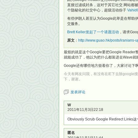
直接过滤或封杀，这对于其它社交 网站都被封
个隐秘化的社交中心，超级活动份子
Vahid
有些伊朗人甚至认为Google此举是在帮助伊
交服务。
Brett Keller发起了一个请愿活动
，请求Goo
原文
：
http://www.guao.hk/posts/iranians-
最烦的就是这个Google要把Google Read
就能成功了，他以为把什么都装进去Wave就
Google还有哪些地方烦着你了，大家讨论下
今天有网友问我，有没有在IE下去除goog
下，谢谢。
发表评论
W
2011年11月3日22:18
Obviously Scrub Google Redirect Li
匿名