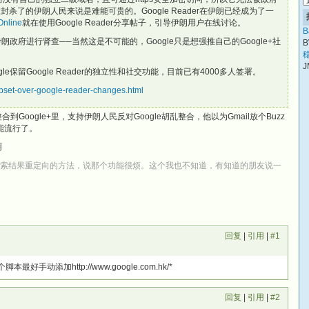
杀了的伊朗人民来说是难能可贵的。Google Reader在伊朗已经成为了一
Online
就在使用Google Reader分享帖子，引导伊朗用户在线讨论。
B
朗政府进行肾查──当然这是不可能的，Google只是想强推自己的Google+社
B
稳
J
gle保留Google Reader的独立性和社交功能，目前已有4000多人签署。
upset-over-google-reader-changes.html
er整合到Google+里，支持伊朗人民反对Google胡乱整合，他以为Gmail放个Buzz
能流行了。
啊
le搜索结果重定向的方法，说那个功能很烦。这个我也不知道，有知道的朋友说一
回复
|
引用
|
#1
nks这个脚本最好手动添加http://www.google.com.hk/*
回复
|
引用
|
#2