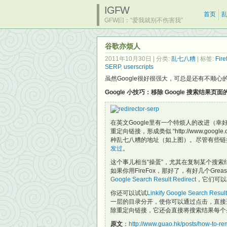
IGFW
首页
GFW曰：“爱我就别不伤害我”
谷歌亦烦人
2011年10月30日
| 分类:
乱七八糟
| 标签:
Fire
SERP
,
userscripts
虽然Google很好很强大，可总是还有不顺
Google 小技巧：移除 Google 搜索结果页
在英文Google里有一个特烦人的改进（
重定向链接，形成类似 “http://www.google.co
种乱七八糟的地址（如上图）。尽管有些链
发过
。
这个事儿相当“操蛋”，尤其在复制某个搜索
如果你用FireFox，那好了，有好几个Gre
Google Search Result Redirect
，它们可以
你还可以试试
Linkify Google Search Resul
一层的目录分开，使你可以通过点击，直接
除重定向链接，它还会直接将搜索结果每个
原文
：
http://www.guao.hk/posts/how-to-re