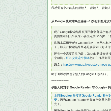
我感觉这个功能真的很烦人、很烦人、很烦人
==========
从 Google 搜索结果里移除 +1 按钮和图片
现在Google搜索结果页面的新版并非所有
页面里看到几乎从来不会去点的Google 
该脚本适用于所有Google域名，当然也包括G
了，那么在搜索结果里还是会看到（好让你知
还有一个需要注意的是，Google将缓存
个功能，
可以安装这个脚本
把它们挪回到原
原文
：
http://www.guao.hk/posts/remove-go
终于可以移除这个烦人的Google +1按钮了。
==========
伊朗人民对于 Google Reader 与 Google
上周Google自爆要将Google Reader整合到
受
，因为Google Reader目前在伊朗
完了。
因为Google Reader使用Google.