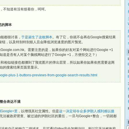
，不知道有没有烦着你，呵呵。
预览的脚本
功能都很讨喜，
于是诞生了这枚脚本
。有了它，你就不会再在Google搜索结果
+1按钮，以及特别特别烦人且会降低浏览速度的图片预览。
oogle.com.hk。需要注意的是，如果你的好友对某个网站进行Google +1
道是否有人对某个脑残网站进行了Google +1，方便拒交之？）
链接和相似链接也都挪到了预览图片的弹出层里，所以如果你如果依然需要这两
始的搜索结果页面里显示。
ogle-plus-1-buttons-previews-from-google-search-results.html
+ 的整合表达不满
Google+里
，以增强其社交属性。但是
这一决定却令众多伊朗人感到难以接
承担着无法被政府肾查、被过滤的伊朗社区的重任，一旦与Google+整合，一切就都
com域名而没有自己的独立二级域名，且可通过https安全加密访问，所以它无法被政府