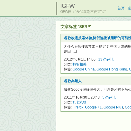
IGFW
首页
GFW曰：“爱我就别不伤害我”
文章标签 ‘SERP’
谷歌改进搜索体验,降低连接被阻断的可能
为什么谷歌搜索常常不稳定？ 中国大陆的
是因 […]
2012年6月1日14:00 |
13 条评论
分类:
翻墙相关
标签:
Google China
,
Google Hong Kong
,
G
谷歌亦烦人
虽然Google很好很强大，可总是还有不顺心的
2011年10月30日20:43 |
5 条评论
分类:
乱七八糟
标签:
Firefox
,
Google +1
,
Google Plus
,
Goo