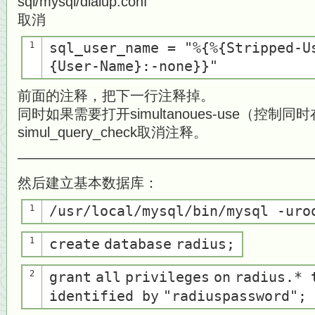
sql/mysql/dialup.conf
取消
1
sql_user_name =
"%{%{Stripped-U
{User-Name}:-none}}"
前面的注释，把下一行注释掉。
同时如果需要打开simultanoues-use（控
simul_query_check取消注释。
—————————————————————
然后建立基本数据库：
1
/usr/
local
/mysql/bin/mysql -uro
1
create
database
radius;
2
grant
all
privileges
on
radius.*
identified
by
"radiuspassword"
;