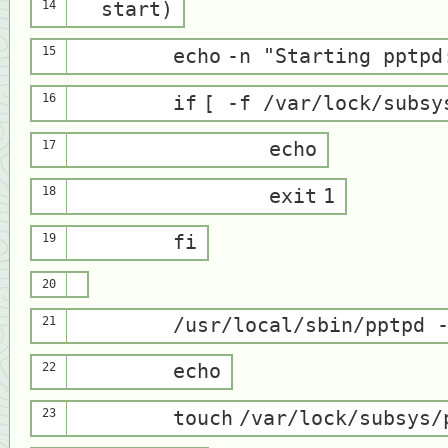
14
start)
15
echo
-n
"Starting pptpd
16
if
[ -f /var/lock/subs
17
echo
18
exit
1
19
fi
20
21
/usr/
local
/sbin/pptpd 
22
echo
23
touch
/var/lock/subsys/