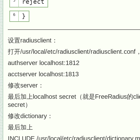
5
reject
6
}
—————————————————————
设置radiusclient：
打开/usr/local/etc/radiusclient/radiusclient.co
authserver localhost:1812
acctserver localhost:1813
修改server：
最后加上localhost secret（就是FreeRadius的c
secret）
修改dictionary：
最后加上
INCLUDE /usr/local/etc/radiusclient/dictionary.m