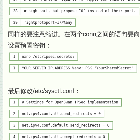
38
# high port, but propose "0" instead of their port.
39
rightprotoport=17/%any
同样的要注意缩进。在两个conn之间的语句要
设置预置密钥：
1
nano /etc/ipsec.secrets:
1
YOUR.SERVER.IP.ADDRESS %any: PSK
"YourSharedSecret"
最后修改/etc/sysctl.conf：
1
# Settings for OpenSwan IPSec implementation
2
net.ipv4.conf.all.send_redirects = 0
3
net.ipv4.conf.default.send_redirects = 0
4
net.ipv4.conf.all.accept_redirects = 0