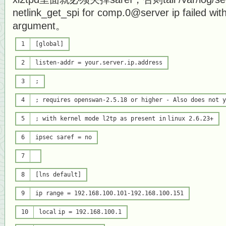
netlink_get_spi for comp.0@server ip failed with
argument。
1
[global]
2
listen-addr = your.server.ip.address
3
;
4
; requires openswan-2.5.18 or higher - Also does not 
5
; with kernel mode l2tp as present
in
linux 2.6.23+
6
ipsec saref = no
7
8
[lns default]
9
ip range = 192.168.100.101-192.168.100.151
10
local
ip = 192.168.100.1