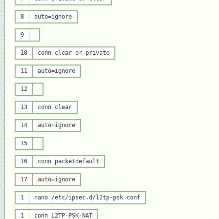
8
auto=ignore
9
10
conn
clear
-or-private
11
auto=ignore
12
13
conn
clear
14
auto=ignore
15
16
conn packetdefault
17
auto=ignore
1
nano /etc/ipsec.d/l2tp-psk.conf
1
conn L2TP-PSK-NAT