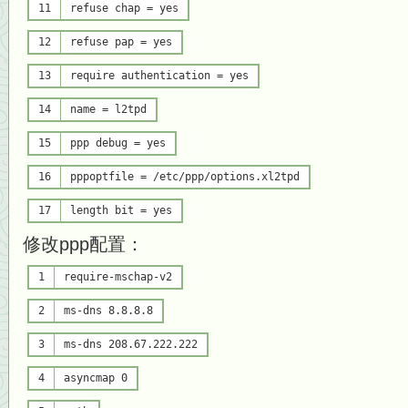
11
refuse chap =
yes
12
refuse pap =
yes
13
require authentication =
yes
14
name = l2tpd
15
ppp debug =
yes
16
pppoptfile = /etc/ppp/options.xl2tpd
17
length bit =
yes
修改ppp配置：
1
require-mschap-v2
2
ms-dns 8.8.8.8
3
ms-dns 208.67.222.222
4
asyncmap 0