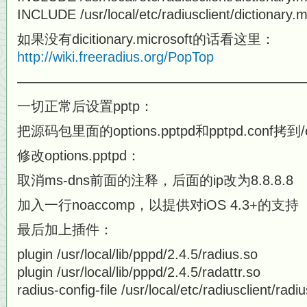
INCLUDE /usr/local/etc/radiusclient/dictionary.m
如果没有dicitionary.microsoft的话看这里：
http://wiki.freeradius.org/PopTop
—————————————————————
一切正常后设置pptp：
把源码包里面的options.pptpd和pptpd.conf拷到/e
修改options.pptpd：
取消ms-dns前面的注释，后面的ip改为8.8.8.8
加入一行noaccomp，以提供对iOS 4.3+的
最后加上插件：
plugin /usr/local/lib/pppd/2.4.5/radius.so
plugin /usr/local/lib/pppd/2.4.5/radattr.so
radius-config-file /usr/local/etc/radiusclient/radi