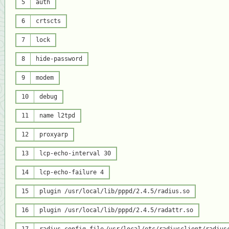
5
auth
6
crtscts
7
lock
8
hide-password
9
modem
10
debug
11
name l2tpd
12
proxyarp
13
lcp-
echo
-interval 30
14
lcp-
echo
-failure 4
15
plugin /usr/
local
/lib/pppd/2.4.5/radius.so
16
plugin /usr/
local
/lib/pppd/2.4.5/radattr.so