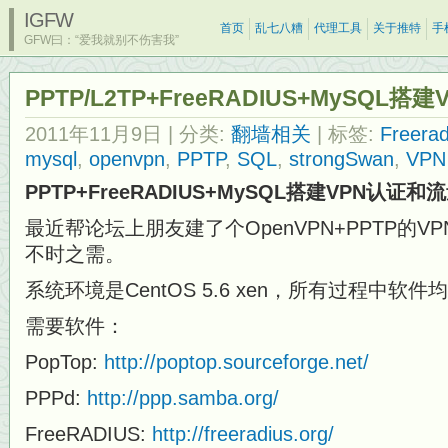
IGFW
首页
乱七八糟
代理工具
关于推特
手
GFW曰：“爱我就别不伤害我”
PPTP/L2TP+FreeRADIUS+MySQL
2011年11月9日
| 分类:
翻墙相关
| 标签:
Freerad
mysql
,
openvpn
,
PPTP
,
SQL
,
strongSwan
,
VPN
PPTP+FreeRADIUS+MySQL搭建VPN认证和
最近帮论坛上朋友建了个OpenVPN+PPTP的
不时之需。
系统环境是CentOS 5.6 xen，所有过程中软
需要软件：
PopTop:
http://poptop.sourceforge.net/
PPPd:
http://ppp.samba.org/
FreeRADIUS:
http://freeradius.org/