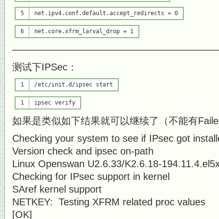
5
net.ipv4.conf.default.accept_redirects = 0
6
net.core.xfrm_larval_drop = 1
—————————————————————
测试下IPSec：
1
/etc/init.d/ipsec start
1
ipsec verify
如果是类似如下结果就可以继续了（不能有Faile
Checking your system to see if IPsec got install
Version check and ipsec on-p
Linux Openswan U2.6.33/K2.6.18-194.11.4.el5x
Checking for IPsec support in ke
SAref kernel support [
NETKEY: Testing XFRM related proc
[OK]