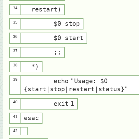
34
restart)
35
$0 stop
36
$0 start
37
;;
38
*)
39
echo
"Usage: $0
{start|stop|restart|status}"
40
exit
1
41
esac
42