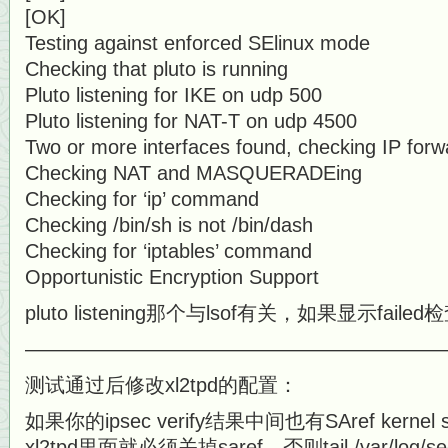
[OK]
Testing against enforced SElinux
Checking that pluto is runnin
Pluto listening for IKE on udp 5
Pluto listening for NAT-T on udp 
Two or more interfaces found, checking IP
Checking NAT and MASQUERADEing
Checking for ‘ip’ comman
Checking /bin/sh is not /bin/da
Checking for ‘iptables’ comm
Opportunistic Encryption Suppo
pluto listening那个与lsof有关，如果显示faile
—————————————————————
测试通过后修改xl2tpd的配置：
如果你的ipsec verify结果中间也有SAref kernel 
xl2tpd里面就必须关掉saref，否则tail /var/log/