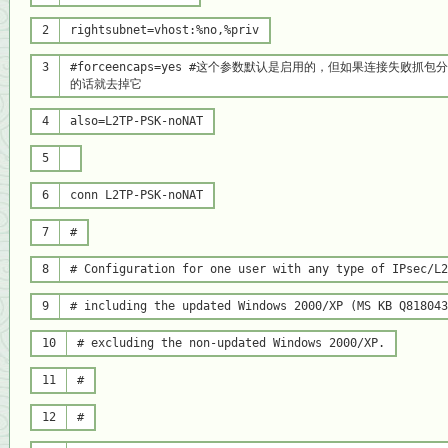
2
rightsubnet=vhost:%no,%priv
3
#forceencaps=yes #这个参数默认是启用的，但如果连接失败抓
的话就去掉它
4
also=L2TP-PSK-noNAT
5
6
conn L2TP-PSK-noNAT
7
#
8
# Configuration for one user with any type of IPsec/L2
9
# including the updated Windows 2000/XP (MS KB Q818043
10
# excluding the non-updated Windows 2000/XP.
11
#
12
#