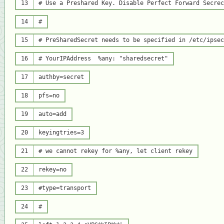
13
# Use a Preshared Key. Disable Perfect Forward Secrec
14
#
15
# PreSharedSecret needs to be specified in /etc/ipsec
16
# YourIPAddress %any: "sharedsecret"
17
authby=secret
18
pfs=no
19
auto=add
20
keyingtries=3
21
# we cannot rekey for %any, let client rekey
22
rekey=no
23
#type=transport
24
#