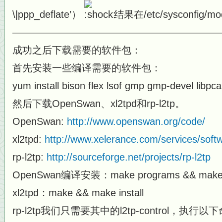
\|ppp_deflate’）
结果在/etc/sysconfig
—————————————————————
成功之后下载需要的软件包：
首先安装一些编译需要的软件包：
yum install bison flex lsof gmp gmp-devel libpca
然后下载OpenSwan、xl2tpd和rp-l2tp。
OpenSwan:
http://www.openswan.org/code/
xl2tpd:
http://www.xelerance.com/services/softw
rp-l2tp:
http://sourceforge.net/projects/rp-l2tp
OpenSwan编译安装：make programs && make i
xl2tpd：make && make install
rp-l2tp我们只需要其中的l2tp-control，执行以