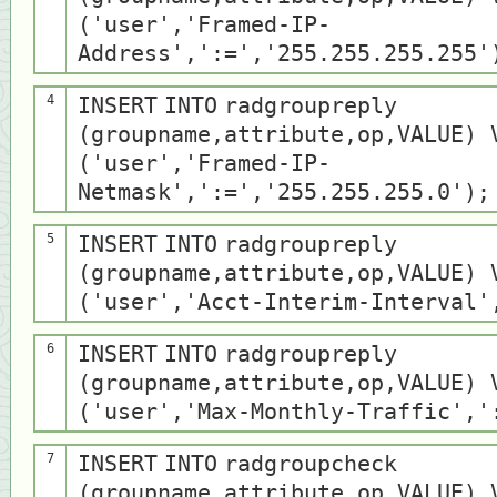
(
'user'
,
'Framed-IP-
Address'
,
':='
,
'255.255.255.255'
4
INSERT
INTO
radgroupreply
(groupname,attribute,op,VALUE)
(
'user'
,
'Framed-IP-
Netmask'
,
':='
,
'255.255.255.0'
);
5
INSERT
INTO
radgroupreply
(groupname,attribute,op,VALUE)
(
'user'
,
'Acct-Interim-Interval'
6
INSERT
INTO
radgroupreply
(groupname,attribute,op,VALUE)
(
'user'
,
'Max-Monthly-Traffic'
,
'
7
INSERT
INTO
radgroupcheck
(groupname,attribute,op,VALUE)