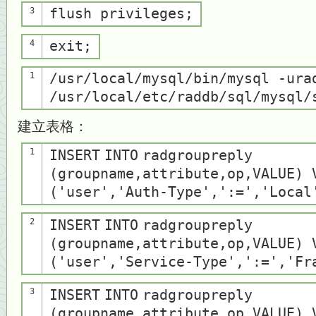
3
flush
privileges
;
4
exit;
1
/usr/
local
/mysql/bin/mysql -ura
/usr/
local
/etc/raddb/sql/mysql/
建立表格：
1
INSERT
INTO
radgroupreply
(groupname,attribute,op,VALUE)
(
'user'
,
'Auth-Type'
,
':='
,
'Local
2
INSERT
INTO
radgroupreply
(groupname,attribute,op,VALUE)
(
'user'
,
'Service-Type'
,
':='
,
'Fr
3
INSERT
INTO
radgroupreply
(groupname,attribute,op,VALUE)