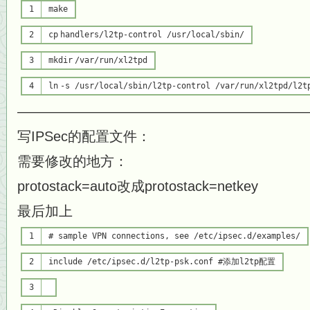
1
make
2
cp
handlers/l2tp-control /usr/
local
/sbin/
3
mkdir
/var/run/xl2tpd
4
ln
-s /usr/
local
/sbin/l2tp-control /var/run/xl2tpd/l2t
—————————————————————
写IPSec的配置文件：
需要修改的地方：
protostack=auto改成protostack=netkey
最后加上
1
# sample VPN connections, see /etc/ipsec.d/examples/
2
include /etc/ipsec.d/l2tp-psk.conf
#添加l2tp配置
3