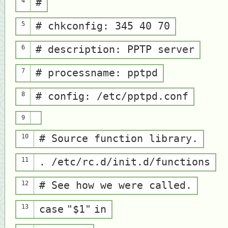
4
#
5
# chkconfig: 345 40 70
6
# description: PPTP server
7
# processname: pptpd
8
# config: /etc/pptpd.conf
9
10
# Source function library.
11
. /etc/rc.d/init.d/functions
12
# See how we were called.
13
case
"$1"
in