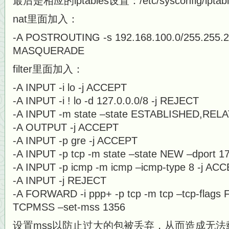
最后是相应的iptables设置：/etc/sysconfig/iptabl
nat里面加入：
-A POSTROUTING -s 192.168.100.0/255.255.255
MASQUERADE
filter里面加入：
-A INPUT -i lo -j ACCEPT
-A INPUT -i ! lo -d 127.0.0.0/8 -j REJECT
-A INPUT -m state –state ESTABLISHED,REL
-A OUTPUT -j ACCEPT
-A INPUT -p gre -j ACCEPT
-A INPUT -p tcp -m state –state NEW –dport 
-A INPUT -p icmp -m icmp –icmp-type 8 -j AC
-A INPUT -j REJECT
-A FORWARD -i ppp+ -p tcp -m tcp –tcp-flags
TCPMSS –set-mss 1356
设置mss以防止过大的包被丢弃，从而造成无法