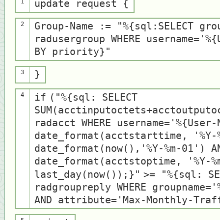
1
update request {
2
Group-Name :=
"%{sql:SELECT gro
radusergroup WHERE username='%{
BY priority}"
3
}
4
if
(
"%{sql: SELECT
SUM(acctinputoctets+acctoutputo
radacct WHERE username='%{User-
date_format(acctstarttime, '%Y-
date_format(now(),'%Y-%m-01') A
date_format(acctstoptime, '%Y-%
last_day(now());}"
>=
"%{sql: SE
radgroupreply WHERE groupname='
AND attribute='Max-Monthly-Traf