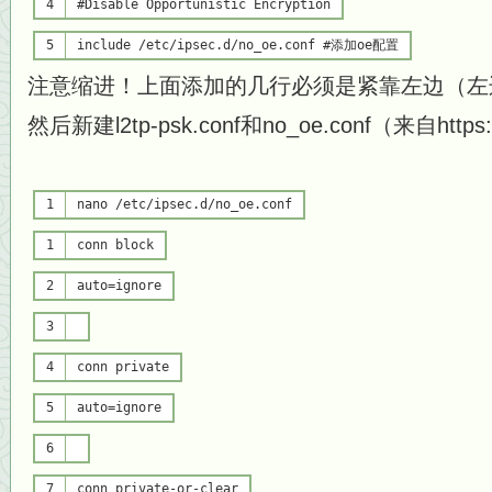
4
#Disable Opportunistic Encryption
5
include /etc/ipsec.d/no_oe.conf
#添加oe配置
注意缩进！上面添加的几行必须是紧靠左边（左
然后新建l2tp-psk.conf和no_oe.conf（来自https://
1
nano /etc/ipsec.d/no_oe.conf
1
conn block
2
auto=ignore
3
4
conn private
5
auto=ignore
6
7
conn private-or-
clear