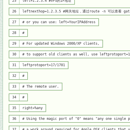
25
left=1.2.3.4
#VPS的IP地址
26
leftnexthop=1.2.3.5
#网关地址，通过route -n 可以查看 gat
27
# or you can use: left=YourIPAddress
28
#
29
# For updated Windows 2000/XP clients,
30
# to support old clients as well, use leftprotoport=1
31
leftprotoport=17/1701
32
#
33
# The remote user.
34
#
35
right=%any
36
# Using the magic port of "0" means "any one single p
37
# a work around required for Apple OSX clients that u