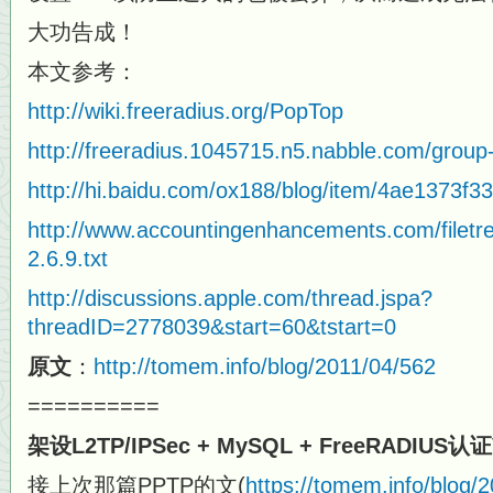
大功告成！
本文参考：
http://wiki.freeradius.org/PopTop
http://freeradius.1045715.n5.nabble.com/group
http://hi.baidu.com/ox188/blog/item/4ae1373f
http://www.accountingenhancements.com/filet
2.6.9.txt
http://discussions.apple.com/thread.jspa?
threadID=2778039&start=60&tstart=0
原文
：
http://tomem.info/blog/2011/04/562
==========
架设L2TP/IPSec + MySQL + FreeRADIUS认
接上次那篇PPTP的文(
https://tomem.info/blog/