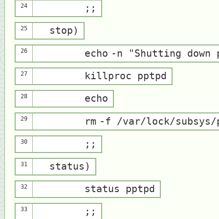
24
;;
25
stop)
26
echo
-n
"Shutting down 
27
killproc pptpd
28
echo
29
rm
-f /var/lock/subsys/
30
;;
31
status)
32
status pptpd
33
;;