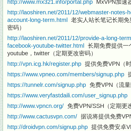
http://www.mx321.info/portal.php
MxVPN加速
http://laoshiren.net/2011/12/webmaster-notes-h
account-long-term.html
老实人站长笔记长期免费
密码）
http://laoshiren.net/2011/12/provide-a-long-ter
facebook-youtube-twitter.html
长期免费提供一个vp
youtube，twitter（定期更改密码）
http://vpn.icg.hk/register.php
提供免费VPN（
https://www.vpneo.com/members/signup.php
提
https://tunnelr.com/signup.php
免费VPN（流
https://www.veryfastdaili.com/user_signup.php
http://www.vpncn.org/
免费VPN/SSH（定期更
http://www.cactusvpn.com/
据说将提供免费VP
http://droidvpn.com/signup.php
提供免费安卓V