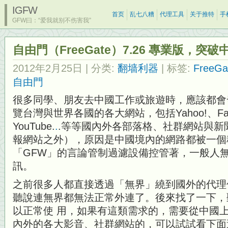
IGFW
首页
乱七八糟
代理工具
关于推特
手
GFW曰：“爱我就别不伤害我”
自由門（FreeGate）7.26 專業版，突
2012年2月25日
| 分类:
翻墙利器
| 标签:
FreeGa
自由門
很多同學、朋友去中國工作或旅遊時，應該都會
覽台灣與世界各國的各大網站，包括Yahoo!、Faceb
YouTube.
.
.等等國內外各部落格、社群網站與新
報網站之外），原因是中國境內的網路都被一個
「GFW」的言論管制過濾設備控管著，一般人
訊。
之前很多人都直接透過「無界」繞到國外的代理
聽說連無界都無法正常外連了。後來找了一下，
以正常使 用，如果有這類需求的，需要從中國
內外的各大影音、社群網站的，可以試試看下面