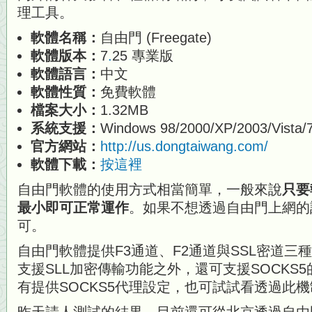
理工具。
軟體名稱：
自由門 (Freegate)
軟體版本：
7
.
25 專業版
軟體語言：
中文
軟體性質：
免費軟體
檔案大小：
1.32MB
系統支援：
Windows 98/2000/XP/2003/Vista/
官方網站：
http://us.dongtaiwang.com/
軟體下載：
按這裡
自由門軟體的使用方式相當簡單，一般來說
只要
最小即可正常運作
。如果不想透過自由門上網的
可。
自由門軟體提供F3通道、F2通道與SSL密道三
支援SLL加密傳輸功能之外，還可支援SOCKS
有提供SOCKS5代理設定，也可試試看透過此