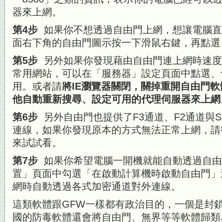
器來上網。
第4步
如果你不想透過自由門上網，想讓電腦直
面右下角的自由門圖示按一下滑鼠右鍵，再點選
第5步
另外如果你發現藉由自由門連上網時速度
常用網站，可以在「服務器」設定頁面中點選、
用。或者請
將IE瀏覽器關閉，關掉重開自由門軟
他自動重新搜尋、設定可用的代理伺服器來上網
第6步
另外自由門也提供了F3通道、F2通道與S
連線，如果你發現原本的方式無法正常上網，請
來試試看。
第7步
如果你希望電腦一開機就能自動透過自由
置」頁面中勾選「在啟動計算機時啟動自由門」
網時自動透過各式加密通道對外連線。
這類軟體跟GFW一樣都有政治目的，一個是封
國的防毒軟體還會將自由門、無界等等軟體歸類