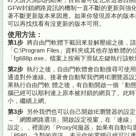
昨天請人測試的結果，目前還可從北京透過自由
GFW封鎖網路資訊的機制一直不斷的更新與強
著不斷更新版本來因應。如果你發現原本的版本
可以再找找看有沒更新的版本可用。
使用方法：
第1步
將自由門軟體下載回來並解壓縮之後，請
「C:\Program Files」資料夾或其他存放軟
「fg688p.exe」檔案上按兩下滑鼠左鍵執行該
第2步
執行之後，自由門軟體會自動搜尋可使用
通道對外連線。接著會自動幫我們將IE瀏覽器設定
果執行自由門軟 體之後，有自動開啟一個「動
腦已經可以順利連上原本被封鎖的網頁了。此時
小，繼續上網。
第3步
另外我們也可以自己開啟IE瀏覽器的設
→「網際網路選項」開啟設定視窗，在「連線」
設定」，裡面的「Proxy伺服器」如果有自動勾選並
「8580」之類的資訊，表示你的電腦已經可以