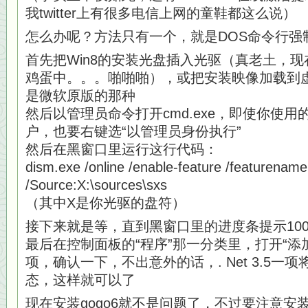
我twitter上有很多电信上网的童鞋都这么说）
怎么办呢？方法只有一个，就是DOS命令行强
首先把Win8的安装光盘插入光驱（真老土，
鸡蛋中。。。啪啪啪），或把安装映像加载到
是微软原版的那种
然后以管理员命令打开cmd.exe，即使你使用的是内
户，也要右键选“以管理员身份执行”
然后在黑窗口里运行这行代码：
dism.exe /online /enable-feature /featurenam
/Source:X:\sources\sxs
（其中X是你光驱的盘符）
接下来就是等，直到黑窗口里的进度条提示10
最后在控制面板的“程序”那一分类里，打开“添加/
项，确认一下，不出意外的话，. Net 3.5一
态，这样就可以了
现在安装gogo6就不是问题了，不过要注意安