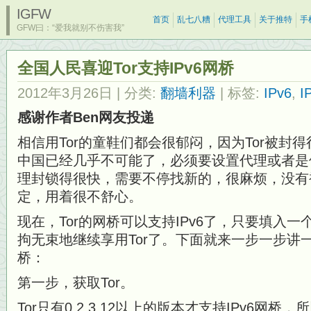
IGFW
首页
乱七八糟
代理工具
关于推特
手
GFW曰：“爱我就别不伤害我”
全国人民喜迎Tor支持IPv6网桥
2012年3月26日
| 分类:
翻墙利器
| 标签:
IPv6
,
I
感谢作者Ben网友投递
相信用Tor的童鞋们都会很郁闷，因为Tor被封得
中国已经几乎不可能了，必须要设置代理或者是
理封锁得很快，需要不停找新的，很麻烦，没有
定，用着很不舒心。
现在，Tor的网桥可以支持IPv6了，只要填入一
拘无束地继续享用Tor了。下面就来一步一步讲一下
桥：
第一步，获取Tor。
Tor只有0.2.3.12以上的版本才支持IPv6网桥