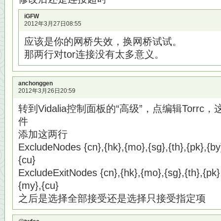
iGFW
2012年3月27日08:55
应该是你的网桥失效，换网桥试试。
那两行对tor连接没有太多意义。
anchonggen
2012年3月26日20:59
转到Vidalia控制面板的“高级”，点编辑Torr
件
添加这两行
ExcludeNodes {cn},{hk},{mo},{sg},{th},{pk},{by},
{cu}
ExcludeExitNodes {cn},{hk},{mo},{sg},{th},{pk},{
{my},{cu}
之后是选择全部接受还是选择只接受指定项