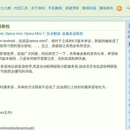
乱七八糟
代理工具
关于推特
手机翻墙
搭建博客
翻墙利器
翻墙相关
务器教程
id
,
Opera mini
,
Opera Mini 7
,
安卓翻墙
,
改服务器教程
for android，也就是opera mini7，相对于之前的6.5版本来说，新版的确改进了
使用习惯的退出按钮。。。总之，新版较之前势必有所进步。
穿墙使用，造福广大同胞，特此研究了一下，并将修改教程发布出来，希望各
理基本同6.5版本相同，只是有些细节需要注意，否则容易联网失败。
服务器地址嵌套进程序,而是自动联网获取分配服务器,就连语言包也是联网获取
尽可能把步骤写的详细。
中转服务器，具体的方法我就不必说了,比如我们上传好的服务器地址为：
ex文件)
m/mobile/download/)