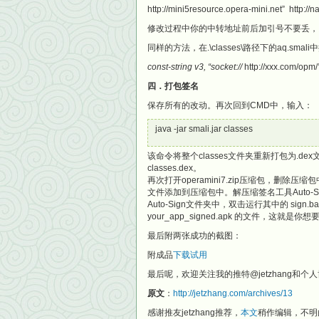
http://mini5resource.opera-mini.net
修改过程中你的中转地址前后加引号不要丢，
同样的方法，在.\classes\路径下的aq.sm
const-string v3, “socket://
http://xxx.com/opm/
四．打包签名
保存所有的改动。再次回到CMD中，输入：
java -jar smali.jar classes
该命令将整个classes文件夹重新打包为.de
classes.dex。
再次打开operamini7.zip压缩包，删除压缩包中
文件添加到压缩包中。解压缩签名工具Auto-Sign.
Auto-Sign文件夹中，双击运行其中的 sign
your_app_signed.apk 的文件，这就是
最后附两张成功的截图：
附成品
下载试用
最后呢，欢迎关注我的推特@jetzhang和个人博客h
原文
：
http://jetzhang.com/archives/13
感谢推友jetzhang推荐，
本文
稍作编辑，不明