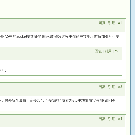
回复
|
引用
|
#1
另外7.5中的socket要改哪里 谢谢您“修改过程中你的中转地址前后加引号不要
回复
|
引用
|
#2
ang
回复
|
引用
|
#3
另外域名最后一定要加/，不要漏掉” 我看您7.5中地址后没有加/ 请问有问
回复
|
引用
|
#4