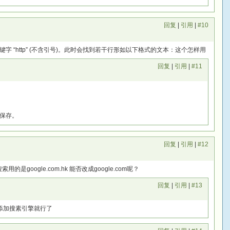
回复
|
引用
|
#10
 “http” (不含引号)。此时会找到若干行形如以下格式的文本：这个怎样用
回复
|
引用
|
#11
保存。
回复
|
引用
|
#12
是google.com.hk 能否改成google.com呢？
回复
|
引用
|
#13
何添加搜素引擎就行了