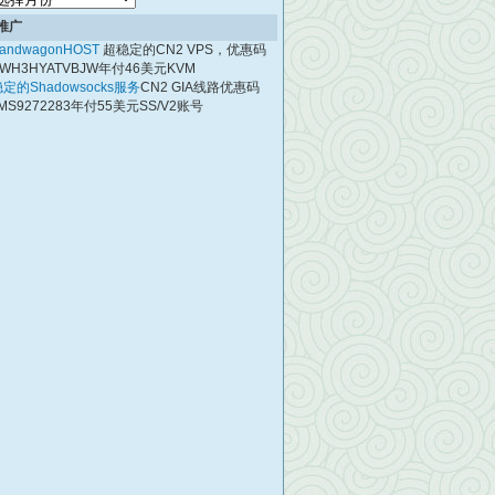
档
推广
andwagonHOST
超稳定的CN2 VPS，优惠码
WH3HYATVBJW年付46美元KVM
定的Shadowsocks服务
CN2 GIA线路优惠码
MS9272283年付55美元SS/V2账号