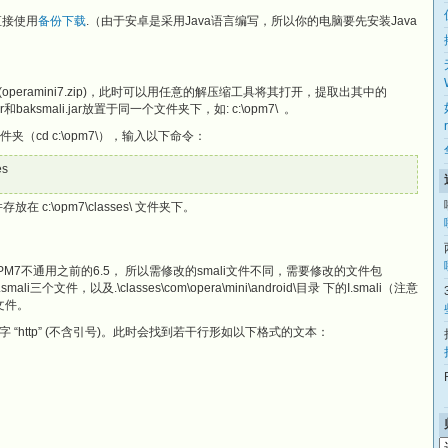
直接使用
备份下载
.（由于安卓是采用Java语言编写，所以你的电脑要先安装Java
p，即(operamini7.zip)，此时可以用任意的解压缩工具将其打开，提取出其中的
ar和baksmali.jar放置于同一个文件夹下，如: c:\opm7\ 。
文件夹（cd c:\opm7\），输入以下命令：
es
在 c:\opm7\classes\ 文件夹下。
7不通用之前的6.5， 所以需修改的smali文件不同，需要修改的文件包
g.smali三个文件，以及.\classes\com\opera\mini\android\目录 下的I.smali（注意
文件。
“http” (不含引号)。此时会找到若干行形如以下格式的文本：