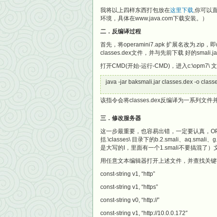
我将以上四样东西打包放在
这里下载
,你可以
环境，具体在www.java.com下载安装。）
二．反编译过程
首先，将operamini7.apk 扩展名改为.zi
classes.dex文件，并与先前下载 好的smali.j
打开CMD(开始-运行-CMD)，进入c:\opm7\ 
java -jar baksmali.jar classes.dex -o class
该指令会将classes.dex反编译为一系列文件并存放
三．修改服务器
这一步最重要，也容易出错，一定要认真，OPM
括.\classes\ 目录下的b.2.smali、aq.smali、
是大写的I，里面有一个1.smali不要搞混了）
用任意文本编辑器打开上述文件，并查找关键字 
const-string v1, “http”
const-string v1, “https”
const-string v0, “http://”
const-string v1, “http://10.0.0.172″