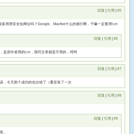
回复
|
引用
|
#5
多用用安全短网址吗？Google、Macfee什么的都行啊，干嘛一定要用t.cn
回复
|
引用
|
#6
是原作者用的t.cn，我写文章都是不用的，呵呵
回复
|
引用
|
#7
误，今天那个成功的也出错了（重安装了一次
回复
|
引用
|
#8
回复
|
引用
|
#9
改。