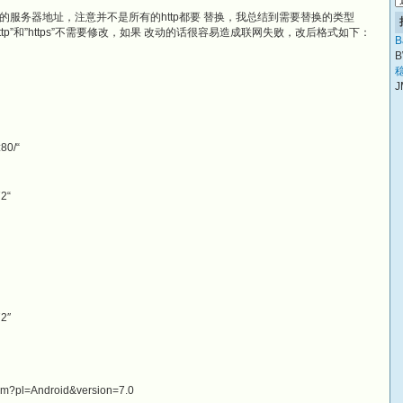
服务器地址，注意并不是所有的http都要 替换，我总结到需要替换的类型
”两种，其余的”http”和”https”不需要修改，如果 改动的话很容易造成联网失败，改后格式如下：
B
B
稳
J
:80/“
72“
72″
?pl=Android&version=7.0