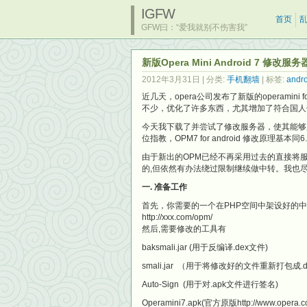
IGFW
首页
GFW曰：“爱我就别不伤害我”
新版Opera Mini Android 7 修改服
2012年3月31日
| 分类:
手机翻墙
| 标签:
andro
近几天，opera公司发布了新版的operamini 
不少，优化了许多东西，尤其增加了符合国人
今天我下载了并尝试了修改服务器，使其能够
位指教，OPM7 for android 修改原
由于新出的OPM已经不再采用过去的直接将
的,但依然有办法绕过限制继续做中转。我也
一. 准备工作
首先，你需要的一个在PHP空间中架设好的
http://xxx.com/opm/
然后,需要修改的工具有
baksmali.jar (用于反编译.dex文件)
smali.jar （用于将修改好的文件重新打包成.d
Auto-Sign (用于对.apk文件进行签名)
Operamini7.apk(官方原版http://www.opera.co