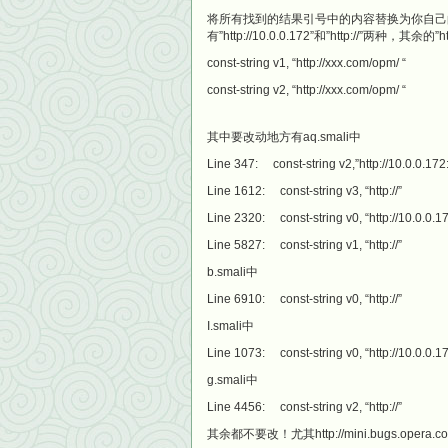
将所有找到的结果引号中的内容替换为你自己的
有”http://10.0.0.172”和”http://
const-string v1, “http://xxx.com/opm/ “
const-string v2, “http://xxx.com/opm/ “
其中要改动地方有aq.smali中
Line 347: const-string v2,”http://10.0.0.172
Line 1612: const-string v3, “http://”
Line 2320: const-string v0, “http://10.0.0.1
Line 5827: const-string v1, “http://”
b.smali中
Line 6910: const-string v0, “http://”
I.smali中
Line 1073: const-string v0, “http://10.0.0.1
g.smali中
Line 4456: const-string v2, “http://”
其余都不要改！尤其http://mini.bugs.opera.com