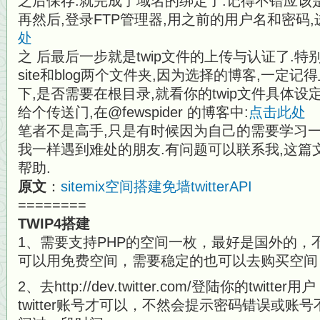
之后保存.就完成了域名的绑定了.记得不错应该
再然后,登录FTP管理器,用之前的用户名和密码,
处
之 后最后一步就是twip文件的上传与认证了.特
site和blog两个文件夹,因为选择的博客,一定记
下,是否需要在根目录,就看你的twip文件具体设
给个传送门,在@fewspider 的博客中:
点击此处
笔者不是高手,只是有时候因为自己的需要学习一
我一样遇到难处的朋友.有问题可以联系我,这篇文章离
帮助.
原文
：
sitemix空间搭建免墙twitterAPI
========
TWIP4搭建
1、需要支持PHP的空间一枚，最好是国外的，不能
可以用免费空间，需要稳定的也可以去购买空间
2、去http://dev.twitter.com/登陆你的twit
twitter账号才可以，不然会提示密码错误或