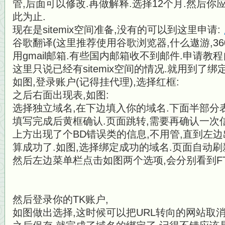
管,后面可以修改.再做解释.选择12个月.然后你
此为止.
现在是sitemix空间准备,没有的可以到这里申请:
谷歌翻译(这里推荐使用谷歌浏览器,什么遨游,3
用gmail邮箱.有些国内邮箱收不到邮件.申请教
这里只说已经有sitemix空间的情况.就用到了绑
如图,登录账户(记得挂代理),选择红框:
之后右面出现表,如图:
选择独立域名,在下边填入你的域名.下面半部分
填写完成后黄框确认.页面跳转,需要再确认一次
上方出现了个BD错误类的信息,不用管,直到左
算成功了.如图,选择绑定成功的域名.页面自动刷
然后左边菜单栏点击如图两个选项,会分别看到FT
然后登录你的TK账户,
如图做出选择,这时候可以把URL转向的网站取消