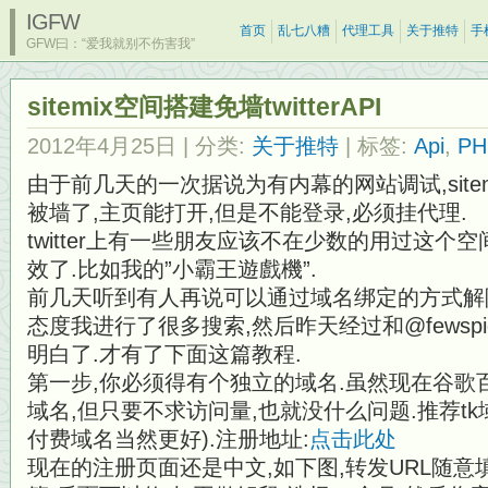
IGFW
首页
乱七八糟
代理工具
关于推特
手
GFW曰：“爱我就别不伤害我”
sitemix空间搭建免墙twitterAPI
2012年4月25日
| 分类:
关于推特
| 标签:
Api
,
PH
由于前几天的一次据说为有内幕的网站调试,site
被墙了,主页能打开,但是不能登录,必须挂代理.
twitter上有一些朋友应该不在少数的用过这个空
效了.比如我的”小霸王遊戲機”.
前几天听到有人再说可以通过域名绑定的方式解
态度我进行了很多搜索,然后昨天经过和@fewspi
明白了.才有了下面这篇教程.
第一步,你必须得有个独立的域名.虽然现在谷歌百度等
域名,但只要不求访问量,也就没什么问题.推荐tk
付费域名当然更好).注册地址:
点击此处
现在的注册页面还是中文,如下图,转发URL随意